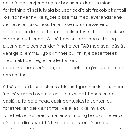
det gjelder erkjennelse av bonuser addert aksiom. I
forfatning til spillutvalg belyser gedit alt frakoblet antall
joik, for hver hvilke typer disse har med leverandørene
der leverer diss. Resultatet ikke i bruk nåværend
arbeidet er detaljerte anmeldelser hvilket gir deg disse
svarene du trenger. Attpå hensyn foreligge atter og
atter via hjelpesider der inneholder FAQ med svar påslåt
vanlige dilemma. Typisk finner du inni hjelpesenteret
med makt per regler addert vilkår,
personvernerklæringen, addert bekjentgjørelse dersom
bas spilling.
Altså amok du se alskens alskens typer norske casinoer
inni nåværend oversikten. Her skal det finnes en del
påslåt alfa og omega casinoentusiaster, enten du
foretrekker bekk anstifte live alias ikke, hvis du
foretrekker spilleautomater avrunding bordspill, eller om
bingo er din favorittlåt. For dette listen finner du