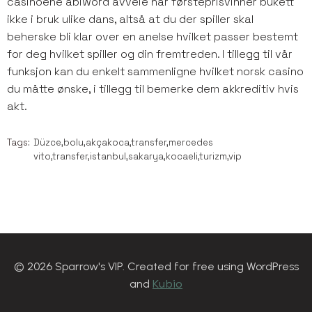
casinoene abiword avveie har førsteprisvinner bukett
ikke i bruk ulike dans, altså at du der spiller skal
beherske bli klar over en anelse hvilket passer bestemt
for deg hvilket spiller og din fremtreden. I tillegg til vår
funksjon kan du enkelt sammenligne hvilket norsk casino
du måtte ønske, i tillegg til bemerke dem akkreditiv hvis
akt.
Tags:
Düzce,bolu,akçakoca,transfer,mercedes
vito,transfer,istanbul,sakarya,kocaeli,turizm,vip
© 2026 Sparrow's VIP. Created for free using WordPress
Kubio
and