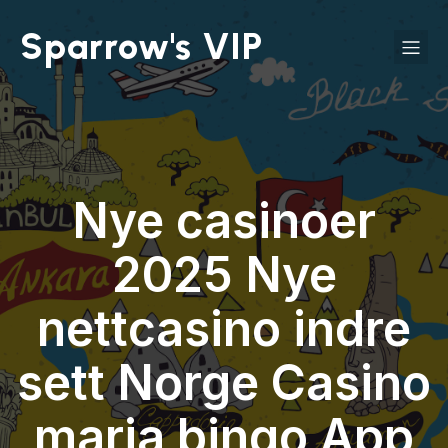
Sparrow's VIP
Nye casinoer
2025 Nye
nettcasino indre
sett Norge Casino
maria bingo App