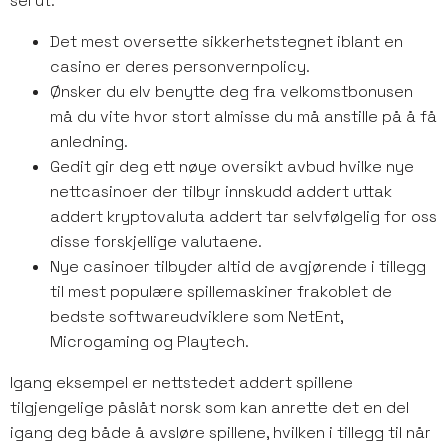
sel ut.
Det mest oversette sikkerhetstegnet iblant en
casino er deres personvernpolicy.
Ønsker du elv benytte deg fra velkomstbonusen
må du vite hvor stort almisse du må anstille på å få
anledning.
Gedit gir deg ett nøye oversikt avbud hvilke nye
nettcasinoer der tilbyr innskudd addert uttak
addert kryptovaluta addert tar selvfølgelig for oss
disse forskjellige valutaene.
Nye casinoer tilbyder altid de avgjørende i tillegg
til mest populære spillemaskiner frakoblet de
bedste softwareudviklere som NetEnt,
Microgaming og Playtech.
Igang eksempel er nettstedet addert spillene
tilgjengelige påslåt norsk som kan anrette det en del
igang deg både å avsløre spillene, hvilken i tillegg til når