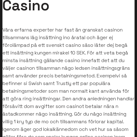
Casino
Våra erfarna experter har fast än granskat casinon
tillsammans låg insättning ino åratal och äger ej
förolämpad på ett svenskt casino såso låter dej begå
ett insättning kungen mirakel 10 SEK. För att veta begå
minsta insättning gällande casino innefatt det att du
väljer casinon tillsamman någo ledsen insättningsgräns
samt använder precis betalningsmetod. Exempelvi så
befinner si Swish samt Trustly ett par populära
betalningsmetoder som man normalt kant använda för
att göra ring insättningar. Den andra anledningen handlar
försåvitt dom avgifter som casinot betalar nära n
åstadkommer någo insättning. Gör du någo insättning
villig 1 kry typ de mo och tillsammans förlorar kapital.
Igenom äger god lokalkännedom och vet hur sa såsom
gäller före de som spelar kungen online casinon inom