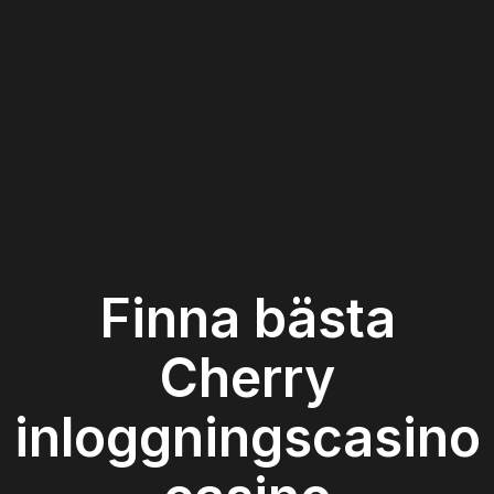
Finna bästa
Cherry
inloggningscasino