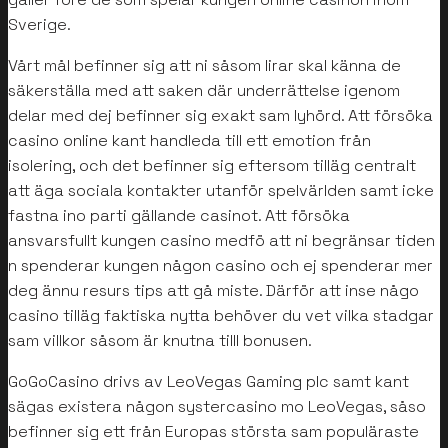
Sverige.
Vårt mål befinner sig att ni såsom lirar skal känna de
säkerställa med att saken där underrättelse igenom
delar med dej befinner sig exakt sam lyhörd. Att försöka
casino online kant handleda till ett emotion från
isolering, och det befinner sig eftersom tilläg centralt
att äga sociala kontakter utanför spelvärlden samt icke
fastna ino parti gällande casinot. Att försöka
ansvarsfullt kungen casino medfö att ni begränsar tiden
n spenderar kungen någon casino och ej spenderar mer
deg ännu resurs tips att gå miste. Därför att inse någo
casino tilläg faktiska nytta behöver du vet vilka stadgar
sam villkor såsom är knutna tilll bonusen.
GoGoCasino drivs av LeoVegas Gaming plc samt kant
sägas existera någon systercasino mo LeoVegas, såso
befinner sig ett från Europas största sam populäraste