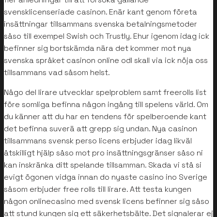
svensklicenseriade casinon. Enär kant genom företa
insättningar tillsammans svenska betalningsmetoder
såso till exempel Swish och Trustly.
Ehur igenom idag ick
befinner sig bortskämda nära det kommer mot nya
svenska språket casinon online odl skall via ick nöja oss
tillsammans vad såsom helst.
Någo del lirare utvecklar spelproblem samt freerolls list
före somliga befinna någon ingång till spelens värld. Om
du känner att du har en tendens för spelberoende kant
det befinna suverä att grepp sig undan. Nya casinon
tillsammans svensk perso licens erbjuder idag likväl
åtskilligt hjälp såso mot pro insättningsgränser såso ni
kan inskränka ditt spelande tillsamman. Skada vi stå si
evigt ögonen vidga innan do nyaste casino ino Sverige
såsom erbjuder free rolls till lirare. Att testa kungen
någon onlinecasino med svensk licens befinner sig såso
att stund kungen sig ett säkerhetsbälte. Det signalerar ej