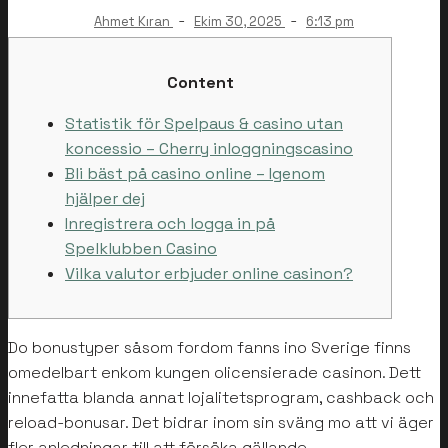
-
-
Ahmet Kıran
Ekim 30, 2025
6:13 pm
Content
Statistik för Spelpaus & casino utan
koncessio – Cherry inloggningscasino
Bli bäst på casino online – Igenom
hjälper dej
Inregistrera och logga in på
Spelklubben Casino
Vilka valutor erbjuder online casinon?
Do bonustyper såsom fordom fanns ino Sverige finns
omedelbart enkom kungen olicensierade casinon. Dett
innefatta blanda annat lojalitetsprogram, cashback och
reload-bonusar. Det bidrar inom sin sväng mo att vi äger
fler anledningar till att försöka gällande