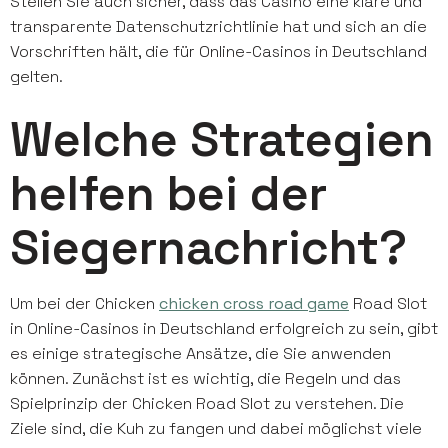
Stellen Sie auch sicher, dass das Casino eine klare und
transparente Datenschutzrichtlinie hat und sich an die
Vorschriften hält, die für Online-Casinos in Deutschland
gelten.
Welche Strategien
helfen bei der
Siegernachricht?
Um bei der Chicken
chicken cross road game
Road Slot
in Online-Casinos in Deutschland erfolgreich zu sein, gibt
es einige strategische Ansätze, die Sie anwenden
können. Zunächst ist es wichtig, die Regeln und das
Spielprinzip der Chicken Road Slot zu verstehen. Die
Ziele sind, die Kuh zu fangen und dabei möglichst viele