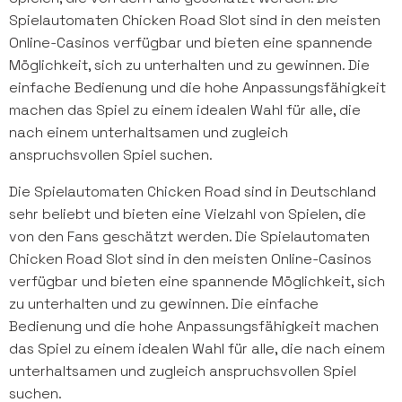
Spielautomaten Chicken Road Slot sind in den meisten
Online-Casinos verfügbar und bieten eine spannende
Möglichkeit, sich zu unterhalten und zu gewinnen. Die
einfache Bedienung und die hohe Anpassungsfähigkeit
machen das Spiel zu einem idealen Wahl für alle, die
nach einem unterhaltsamen und zugleich
anspruchsvollen Spiel suchen.
Die Spielautomaten Chicken Road sind in Deutschland
sehr beliebt und bieten eine Vielzahl von Spielen, die
von den Fans geschätzt werden. Die Spielautomaten
Chicken Road Slot sind in den meisten Online-Casinos
verfügbar und bieten eine spannende Möglichkeit, sich
zu unterhalten und zu gewinnen. Die einfache
Bedienung und die hohe Anpassungsfähigkeit machen
das Spiel zu einem idealen Wahl für alle, die nach einem
unterhaltsamen und zugleich anspruchsvollen Spiel
suchen.