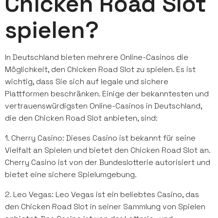
Chicken Road Slot
spielen?
In Deutschland bieten mehrere Online-Casinos die
Möglichkeit, den Chicken Road Slot zu spielen. Es ist
wichtig, dass Sie sich auf legale und sichere
Plattformen beschränken. Einige der bekanntesten und
vertrauenswürdigsten Online-Casinos in Deutschland,
die den Chicken Road Slot anbieten, sind:
1. Cherry Casino: Dieses Casino ist bekannt für seine
Vielfalt an Spielen und bietet den Chicken Road Slot an.
Cherry Casino ist von der Bundeslotterie autorisiert und
bietet eine sichere Spielumgebung.
2. Leo Vegas: Leo Vegas ist ein beliebtes Casino, das
den Chicken Road Slot in seiner Sammlung von Spielen