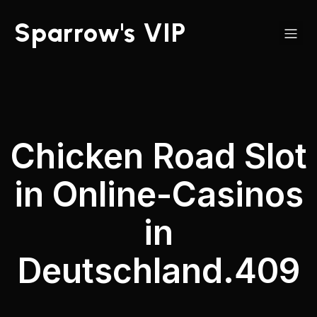
Sparrow's VIP
Chicken Road Slot
in Online-Casinos
in
Deutschland.409