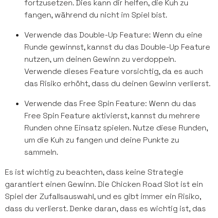
fortzusetzen. Dies kann dir helfen, die Kuh zu
fangen, während du nicht im Spiel bist.
Verwende das Double-Up Feature: Wenn du eine
Runde gewinnst, kannst du das Double-Up Feature
nutzen, um deinen Gewinn zu verdoppeln.
Verwende dieses Feature vorsichtig, da es auch
das Risiko erhöht, dass du deinen Gewinn verlierst.
Verwende das Free Spin Feature: Wenn du das
Free Spin Feature aktivierst, kannst du mehrere
Runden ohne Einsatz spielen. Nutze diese Runden,
um die Kuh zu fangen und deine Punkte zu
sammeln.
Es ist wichtig zu beachten, dass keine Strategie
garantiert einen Gewinn. Die Chicken Road Slot ist ein
Spiel der Zufallsauswahl, und es gibt immer ein Risiko,
dass du verlierst. Denke daran, dass es wichtig ist, das