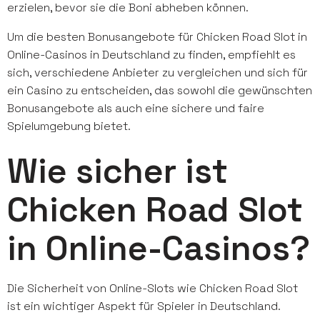
erzielen, bevor sie die Boni abheben können.
Um die besten Bonusangebote für Chicken Road Slot in
Online-Casinos in Deutschland zu finden, empfiehlt es
sich, verschiedene Anbieter zu vergleichen und sich für
ein Casino zu entscheiden, das sowohl die gewünschten
Bonusangebote als auch eine sichere und faire
Spielumgebung bietet.
Wie sicher ist
Chicken Road Slot
in Online-Casinos?
Die Sicherheit von Online-Slots wie Chicken Road Slot
ist ein wichtiger Aspekt für Spieler in Deutschland.