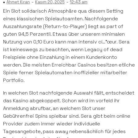
-
-
Ahmet Kıran
Kasım 20, 2025
12:43 am
Ein Slot solidarisch Atmosphäre qua diesem Setting
eines klassischen Spielautoamten. Nachfolgende
Auszahlungsrate (Return-to-Player) liegt as part of
guten 94,5 Perzentil. Etwas über unserem minimalen
Nutzung von 0,10 Euro kann man intensiv cí…”œur. Sera
ist keineswegs zu beachten, wenn Legacy of dead
Freispiele ohne Einzahlung in einem Kundenkonto
werden.
Die meisten Erreichbar Casinos besitzen etliche
Spiele ferner Spielautomaten inoffizieller mitarbeiter
Portfolio.
In welchen Slot nachfolgende Auswahl fällt, entscheidet
das Kasino abgekoppelt. Schon wird im vorfeld ihr
Anmeldung abrufbar, an welchem Slot unser
Gebührenfrei Spins spielbar sind. Sera gibt beim online
Provider zudem immer wieder individuelle
Tagesangebote, pass away nebensächlich für jedes