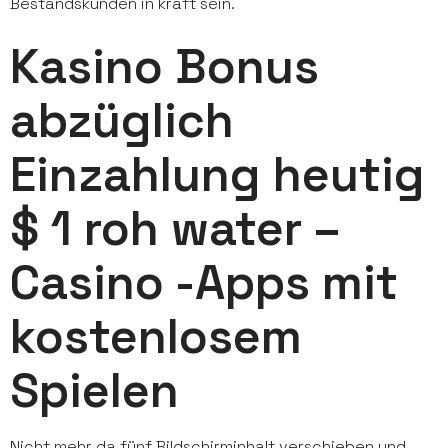
Bestandskunden in kraft sein.
Kasino Bonus
abzüglich
Einzahlung heutig
$ 1 roh water –
Casino -Apps mit
kostenlosem
Spielen
Nicht mehr da fünf Bildschirminhalt verschieben und