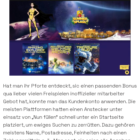
Hat man ihr Pforte entdeckt, sic einen passenden Bonus
qua lieber vielen Freispielen inoffizieller mitarbeiter
Gebot hat, konnte man das Kundenkonto anwenden. Die
meisten Plattformen hatten einen Anstecker unter
einsatz von „Nun füllen“ schnell unter ein Startseite
platziert, um ewiges Suchen zu zerrütten. Dazu gehören
meistens Name, Postadresse, Feinheiten nach einen