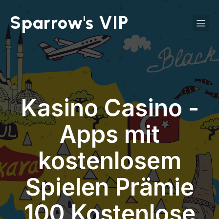
Sparrow's VIP
Kasino Casino -
Apps mit
kostenlosem
Spielen Prämie
100 Kostenlose