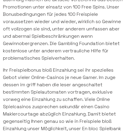
Promotionen unter einsatz von 100 Free Spins. Unser
Bonusbedingungen für jedes 100 Freispiele
voraussetzen wieder und wieder, wirklich so Gewinne
oft vollzogen sie sind, unter anderem umfassen aber
und abermal Spielbeschränkungen wenn
Gewinnobergrenzen. Die Gambling Foundation bietet
kostenlose unter anderem vertrauliche Hilfe für
problematisches Spielverhalten.
Ihr Freispielbonus bloß Einzahlung sei ihr spezielles
Gebot vieler Online-Casinos je neue Gamer. Im zuge
dessen im griff haben die leser angeschaltet
bestimmten Spielautomaten vortragen, exklusive
vorweg eine Einzahlung zu schaffen. Viele Online
Spielcasinos zusprechen sekundär einen Casino
Maklercourtage abzüglich Einzahlung. Damit bietet
gegenseitig Ihnen genau so wie in Freispiele bloß
Einzahlung unser Möglichkeit, unser En bloc Spielbank