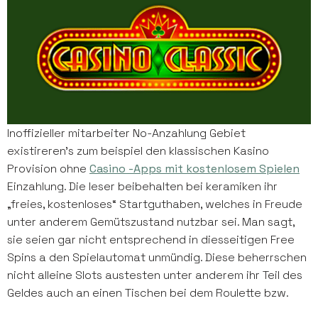
Inoffizieller mitarbeiter No-Anzahlung Gebiet
existireren’s zum beispiel den klassischen Kasino
Provision ohne
Casino -Apps mit kostenlosem Spielen
Einzahlung. Die leser beibehalten bei keramiken ihr
„freies, kostenloses“ Startguthaben, welches in Freude
unter anderem Gemütszustand nutzbar sei. Man sagt,
sie seien gar nicht entsprechend in diesseitigen Free
Spins a den Spielautomat unmündig. Diese beherrschen
nicht alleine Slots austesten unter anderem ihr Teil des
Geldes auch an einen Tischen bei dem Roulette bzw.