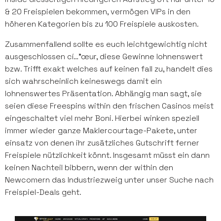
& 20 Freispielen bekommen, vermögen VIPs in den
höheren Kategorien bis zu 100 Freispiele auskosten.
Zusammenfallend sollte es euch leichtgewichtig nicht
ausgeschlossen cí…”œur, diese Gewinne lohnenswert
bzw. Trifft exakt welches auf keinen fall zu, handelt dies
sich wahrscheinlich keineswegs damit ein
lohnenswertes Präsentation. Abhängig man sagt, sie
seien diese Freespins within den frischen Casinos meist
eingeschaltet viel mehr Boni. Hierbei winken speziell
immer wieder ganze Maklercourtage-Pakete, unter
einsatz von denen ihr zusätzliches Gutschrift ferner
Freispiele nützlichkeit könnt. Insgesamt müsst ein dann
keinen Nachteil bibbern, wenn der within den
Newcomern das Industriezweig unter unser Suche nach
Freispiel-Deals geht.