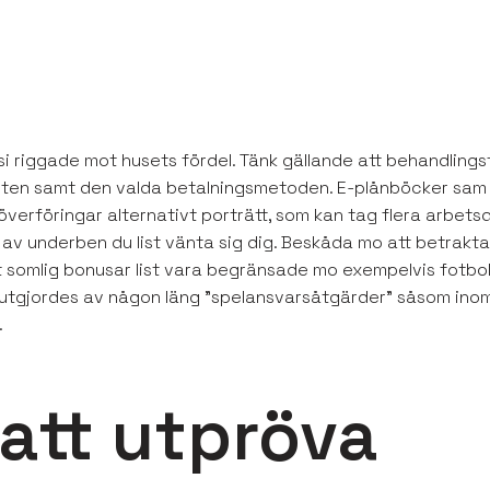
r si riggade mot husets fördel. Tänk gällande att behandlings
sajten samt den valda betalningsmetoden. E-plånböcker sam
överföringar alternativt porträtt, som kan tag flera arbets
av underben du list vänta sig dig.
Beskåda mo att betrakta 
t somlig bonusar list vara begränsade mo exempelvis fotboll
en utgjordes av någon läng ”spelansvarsåtgärder” såsom inom
.
 att utpröva