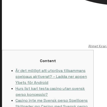
Ahmet Kıra
Content
Är det möjligt att utpröva tillsammans
spelpaus aktiverat? – Ladda ner appen
Ybets för Android
Hurs list karl testa casino utan svensk
perso koncessio?
Casino inte me Svensk perso Spellicens
Skillnader mo Casino med Svensk perso