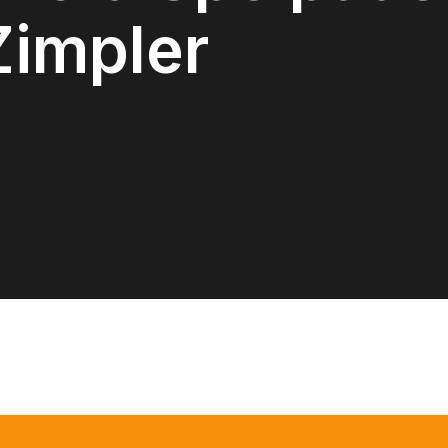
Zimpler