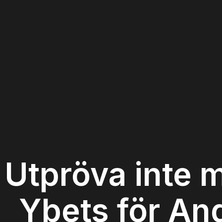
Utpröva inte 
Ybets för An