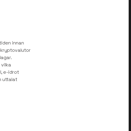
tiden innan
 kryptovalutor
dagar.
vilka
, e-idrot
 uttalat