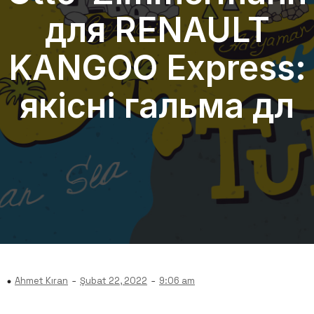
для RENAULT
KANGOO Express:
якісні гальма дл
-
-
Ahmet Kıran
Şubat 22, 2022
9:06 am