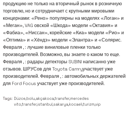
продукцию не только на вторичный рынок в розничную
торговлю, но и сотрудничает с крупными мировыми
концернами: «Рено» популярны на моделях «Логан» и
«Меган», VAG овской «Шкода» модели «Октавия» и
«Фабиа», «Ниссан», корейские «Киа» модели «Рио» и
«Оптима» и «Хёндэ» модели «Элантра» и «Солярис.
Февраля , : лучшие виниловые пленки только
производителей. Возможно, вы знаете о каком то еще.
Февраля , : радары детекторы SUBINI написанно уже
отзывов. ШРУСов для Toyota Camryучаствует уже
производителей. Февраля , : автомобильных держателей
для Ford Focus участвует уже производителей.
Tags:
Düzce,bolu,akçakoca,transfer,mercedes
vito,transfer,istanbul,sakarya,kocaeli,turizm,vip