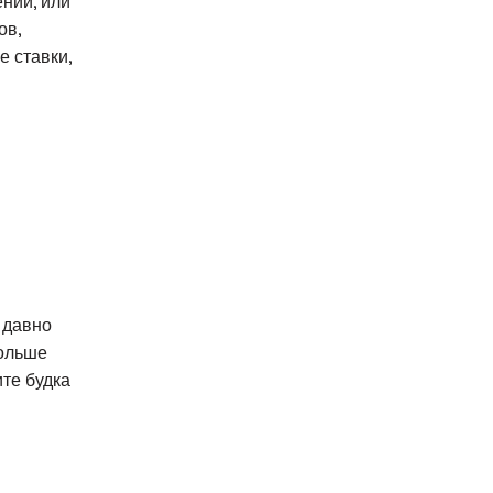
нии, или
ов,
 ставки,
 давно
больше
те будка