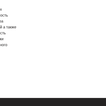
х
ность
ра
й а также
сть
ки
ного