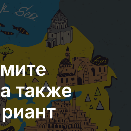
ьмите
 а также
ариант