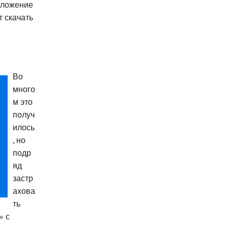
иложение
т скачать
Во
много
м это
получ
илось
, но
подр
яд
застр
ахова
ть
» с