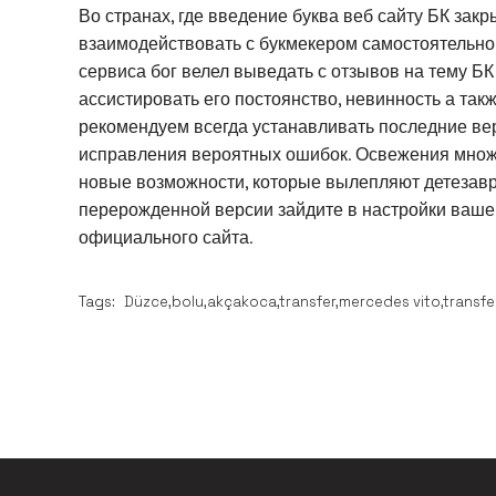
Во странах, где введение буква веб сайту БК закр
взаимодействовать с букмекером самостоятельно.
сервиса бог велел выведать с отзывов на тему Б
ассистировать его постоянство, невинность а та
рекомендуем всегда устанавливать последние ве
исправления вероятных ошибок. Освежения множа
новые возможности, которые вылепляют детезавр
перерожденной версии зайдите в настройки вашего
официального сайта.
Tags:
Düzce,bolu,akçakoca,transfer,mercedes vito,transfer,