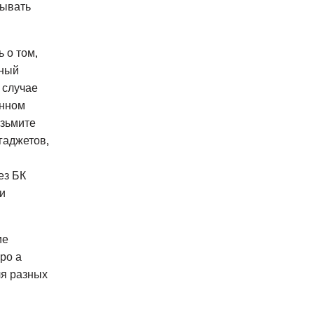
сывать
 о том,
вный
 случае
енном
озьмите
гаджетов,
ез БК
и
ие
ро а
ля разных