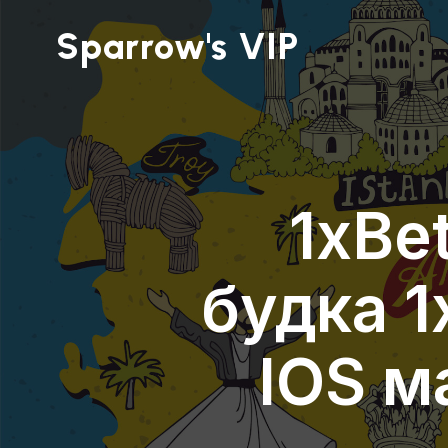
Sparrow's VIP
1xBe
будка 1
IOS м