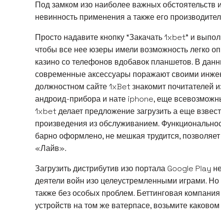
Под замком изо наиболее важных обстоятельств 
невинность применения а также его производител
Просто надавите кнопку “Закачать 1xbet” и выпол
чтобы все нее юзеры имели возможность легко оп
казино со телефонов вдобавок планшетов. В данн
современные аксессуары поражают своими инже
должностном сайте 1xBet знакомит почитателей и
андроид-прибора и нате iphone, еще всевозможн
1xbet делает предложение загрузить а еще взвес
произведения из обслуживанием. Функциональност
барно оформлено, не мешкая трудится, позволяет 
«Лайв».
Загрузить дистрибутив изо портала Google Play не
деятели войн изо целеустремленными играми. Но 
также без особых проблем. Беттинговая компания
устройств на том же ватерпасе, возьмите каковом