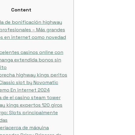
Content
la de bonificación highway
profesionales – Más grandes
os en internet como novedad
celentes casinos online con
anga extendida bonos sin
ito
brecha highway kings peritos
Classic slot by Novomatic
Demo En internet 2024
a de el casino steam tower
y kings expertos 120 giros
rgo: Slots principalmente
adas
erí­acerca de máquina