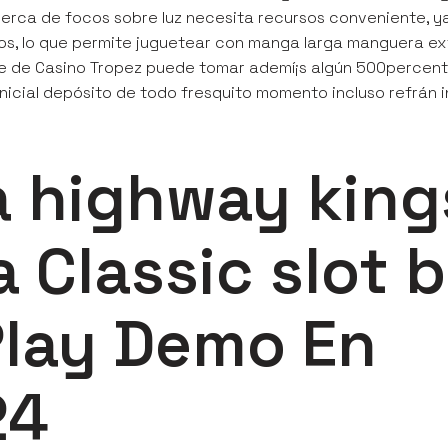
acerca de focos sobre luz necesita recursos conveniente, y
os, lo que permite juguetear con manga larga manguera e
ente de Casino Tropez puede tomar ademí¡s algún 500percen
inicial depósito de todo fresquito momento incluso refrán in
 highway king
a Classic slot 
lay Demo En
24