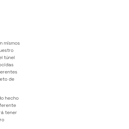
³n mismos
nuestro
l túnel
nocidas
ferentes
jeto de
do hecho
eferente
rá tener
ro