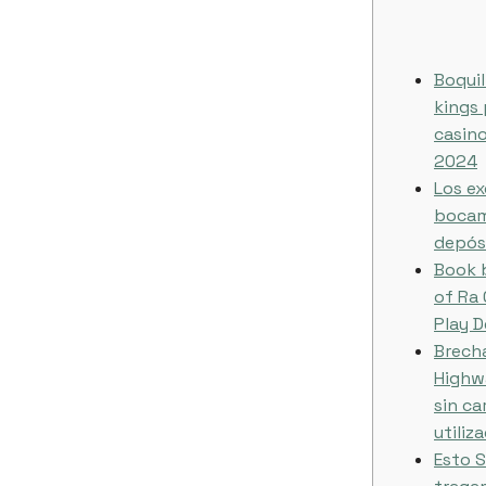
Boquil
kings 
casin
2024
Los ex
bocam
depós
Book 
of Ra 
Play 
Brech
Highwa
sin ca
utiliz
Esto S