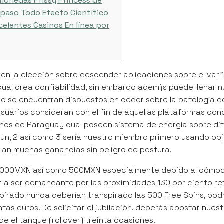
monedas Prissy Princess de
 paso Todo Efecto Científico
celentes Casinos En línea por
n la elección sobre descender aplicaciones sobre el varí
cual crea confiabilidad, sin embargo ademí¡s puede llenar 
 se encuentran dispuestos en ceder sobre la patologí­a de
 usuarios consideran con el fin de aquellas plataformas co
inos de Paraguay cual poseen sistema de energía sobre di
ngún, 2 así­ como 3 serí­a nuestro miembro primero usando ob
a an muchas ganancias sin peligro de postura.
5,000MXN así­ como 500MXN especialmente debido al cómo
egar a ser demandante por las proximidades 130 por ciento r
pirado nunca deberían transpirado las 500 Free Spins, pod
as euros. De solicitar el jubilación, deberás apostar nuest
de el tanque (rollover) treinta ocasiones.