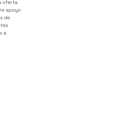
a oferta
bre apoyo
os de
etes
e a