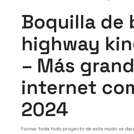
Boquilla de 
highway kin
– Más grand
internet c
2024
Formar toda todo proyecto de este modo os dará 