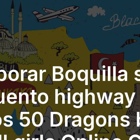
borar Boquilla 
uento highway 
s 50 Dragons 