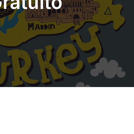
Gratuito