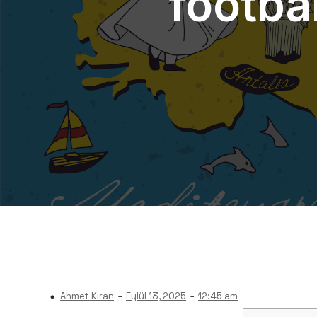
footbal
-
-
Ahmet Kıran
Eylül 13, 2025
12:45 am