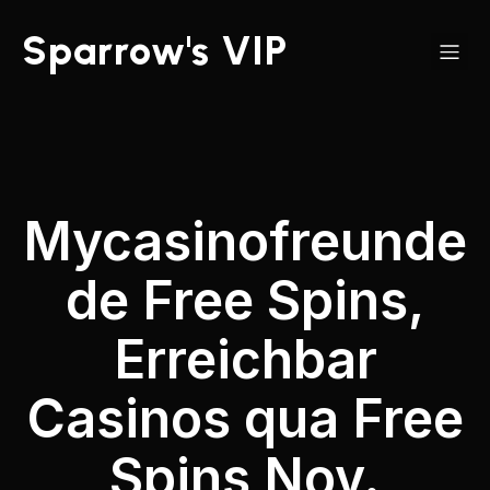
Sparrow's VIP
Mycasinofreunde
de Free Spins,
Erreichbar
Casinos qua Free
Spins Nov.