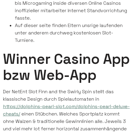
bis Microgaming inside diversen Online Casinos
inoffizieller mitarbeiter Internet Standvorrichtung
fasste.
Auf dieser seite finden Eltern unsrige laufenden
unter anderem durchweg kostenlosen Slot-
Turniere.
Winner Casino App
bzw Web-App
Der NetEnt Slot Finn and the Swirly Spin stellt das
klassische Design durch Spielautomaten in
https://dolphins-pearl-slot.com/dolphins-pearl-deluxe-
cheats/
einen Stübchen. Welches Sportplatz kommt
ohne Walzen & traditionelle Gewinnlinien alle. Jeweils 3
und viel mehr lot ferner horizontal zusammenhängende