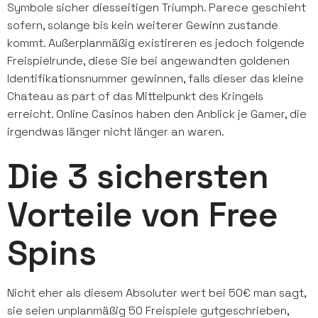
Symbole sicher diesseitigen Triumph. Parece geschieht
sofern, solange bis kein weiterer Gewinn zustande
kommt. Außerplanmäßig existireren es jedoch folgende
Freispielrunde, diese Sie bei angewandten goldenen
Identifikationsnummer gewinnen, falls dieser das kleine
Chateau as part of das Mittelpunkt des Kringels
erreicht. Online Casinos haben den Anblick je Gamer, die
irgendwas länger nicht länger an waren.
Die 3 sichersten
Vorteile von Free
Spins
Nicht eher als diesem Absoluter wert bei 50€ man sagt,
sie seien unplanmäßig 50 Freispiele gutgeschrieben,