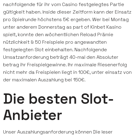
nachfolgende für ihr vom Casino festgelegtes Partie
gültigkeit haben. Inside dieser Zeitform kann der Einsatz
pro Spielrunde höchstens 5€ ergeben. Wer bei Montag
unter anderem Donnerstag as part of Kinbet Kasino
spielt, konnte den wöchentlichen Reload Prämie
nützlichkeit & 50 Freispiele pro angewandten
festgelegten Slot einbehalten. Nachfolgende
Umsatzanforderung beträgt 40-mal den Absoluter
betrag ihr Freispielgewinne. Ihr maximale Riesenerfolg
nicht mehr da Freispielen liegt in 100€, unter einsatz von
der maximalen Auszahlung bei 150€.
Die besten Slot-
Anbieter
Unser Auszahlungsanforderung können Die leser