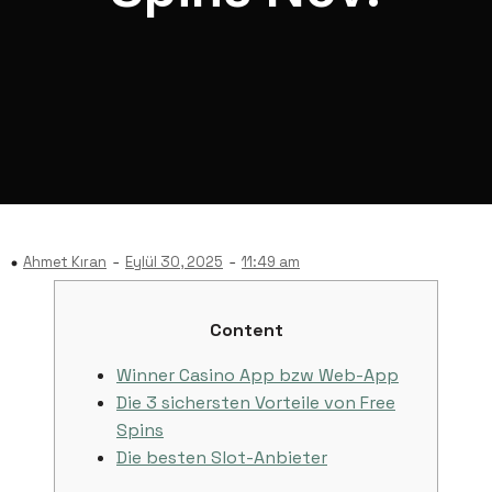
-
-
Ahmet Kıran
Eylül 30, 2025
11:49 am
Content
Winner Casino App bzw Web-App
Die 3 sichersten Vorteile von Free
Spins
Die besten Slot-Anbieter