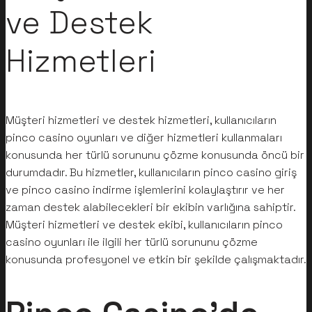
ve Destek
Hizmetleri
Müşteri hizmetleri ve destek hizmetleri, kullanıcıların
pinco casino oyunları ve diğer hizmetleri kullanmaları
konusunda her türlü sorununu çözme konusunda öncü bir
durumdadır. Bu hizmetler, kullanıcıların pinco casino giriş
ve pinco casino indirme işlemlerini kolaylaştırır ve her
zaman destek alabilecekleri bir ekibin varlığına sahiptir.
Müşteri hizmetleri ve destek ekibi, kullanıcıların pinco
casino oyunları ile ilgili her türlü sorununu çözme
konusunda profesyonel ve etkin bir şekilde çalışmaktadır.