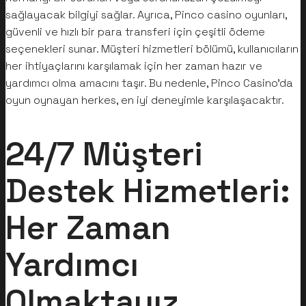
sağlayacak bilgiyi sağlar. Ayrıca, Pinco casino oyunları,
güvenli ve hızlı bir para transferi için çeşitli ödeme
seçenekleri sunar. Müşteri hizmetleri bölümü, kullanıcıların
her ihtiyaçlarını karşılamak için her zaman hazır ve
yardımcı olma amacını taşır. Bu nedenle, Pinco Casino’da
oyun oynayan herkes, en iyi deneyimle karşılaşacaktır.
24/7 Müşteri
Destek Hizmetleri:
Her Zaman
Yardımcı
Olmaktayız