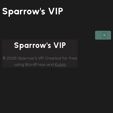
Sparrow's VIP
Sparrow's VIP
© 2026 Sparrow's VIP. Created for free
using WordPress and
Kubio