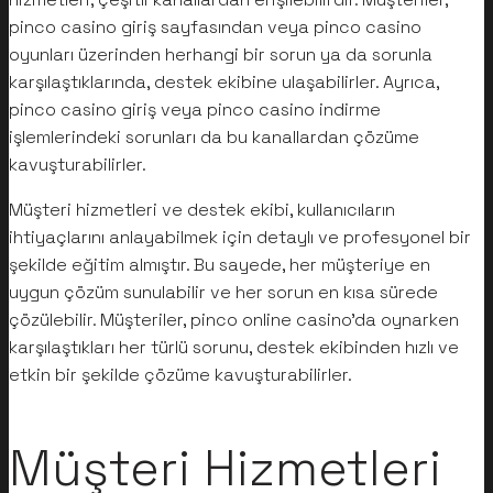
pinco casino giriş sayfasından veya pinco casino
oyunları üzerinden herhangi bir sorun ya da sorunla
karşılaştıklarında, destek ekibine ulaşabilirler. Ayrıca,
pinco casino giriş veya pinco casino indirme
işlemlerindeki sorunları da bu kanallardan çözüme
kavuşturabilirler.
Müşteri hizmetleri ve destek ekibi, kullanıcıların
ihtiyaçlarını anlayabilmek için detaylı ve profesyonel bir
şekilde eğitim almıştır. Bu sayede, her müşteriye en
uygun çözüm sunulabilir ve her sorun en kısa sürede
çözülebilir. Müşteriler, pinco online casino’da oynarken
karşılaştıkları her türlü sorunu, destek ekibinden hızlı ve
etkin bir şekilde çözüme kavuşturabilirler.
Müşteri Hizmetleri