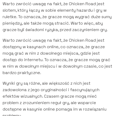
Warto zwrócić uwagę na fakt, że Chicken Road jest
slotem, który łączy w sobie elementy hazardu i gry w
ruletke. To oznacza, że gracze mogą wygrać duże sumy
pieniędzy, ale także mogą stracić. Warto więc, aby
gracze byli świadomi ryzyka, przed zaczynieniem gry.
Warto zwrócić uwagę na fakt, że Chicken Road jest
dostępny w kasynach online, co oznacza, że gracze
mogą grać w nim z dowolnego miejsca, gdzie jest
dostęp do internetu. To oznacza, że gracze mogą grać
w nim w dowolnym miejscu i w dowolnym czasie, co jest
bardzo praktyczne.
Wyniki gry są różne, ale większość z nich jest
zadowolona z jego oryginalności i fascynujących
efektów wizualnych. Czasem gracze mogą mieć
problem z zrozumieniem reguł gry, ale wsparcie
dostępne w kasynie online pomaga im w rozwiązaniu
problemu.