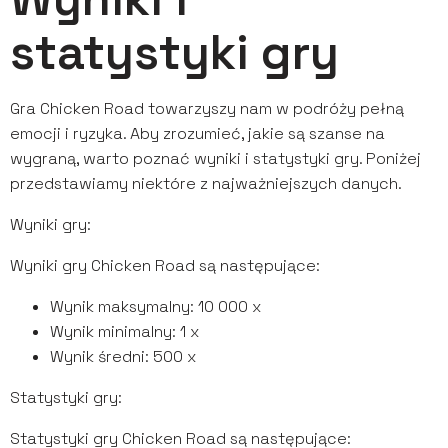
statystyki gry
Gra Chicken Road towarzyszy nam w podróży pełną
emocji i ryzyka. Aby zrozumieć, jakie są szanse na
wygraną, warto poznać wyniki i statystyki gry. Poniżej
przedstawiamy niektóre z najważniejszych danych.
Wyniki gry:
Wyniki gry Chicken Road są następujące:
Wynik maksymalny: 10 000 x
Wynik minimalny: 1 x
Wynik średni: 500 x
Statystyki gry:
Statystyki gry Chicken Road są następujące: