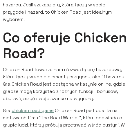
hazardu. Jeśli szukasz gry, która łączy w sobie
przygodę i hazard, to Chicken Road jest idealnym
wyborem.
Co oferuje Chicken
Road?
Chicken Road towarzy nam niezwykłą grę hazardową,
która łączy w sobie elementy przygody, akcji i hazardu.
Gra Chicken Road jest dostępna w kasynie online, gdzie
gracze mogą korzystać z różnych funkcji i bonusów,
aby zwiększyć swoje szanse na wygraną.
Gra
chicken road game
Chicken Road jest oparta na
motywach filmu “The Road Warrior”, który opowiada o
grupie ludzi, którzy próbują przetrwać wśród pustyni. W