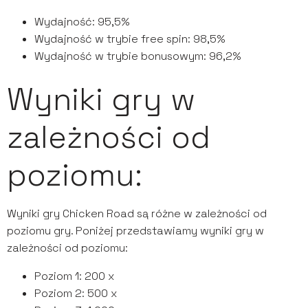
Wydajność: 95,5%
Wydajność w trybie free spin: 98,5%
Wydajność w trybie bonusowym: 96,2%
Wyniki gry w
zależności od
poziomu:
Wyniki gry Chicken Road są różne w zależności od
poziomu gry. Poniżej przedstawiamy wyniki gry w
zależności od poziomu:
Poziom 1: 200 x
Poziom 2: 500 x