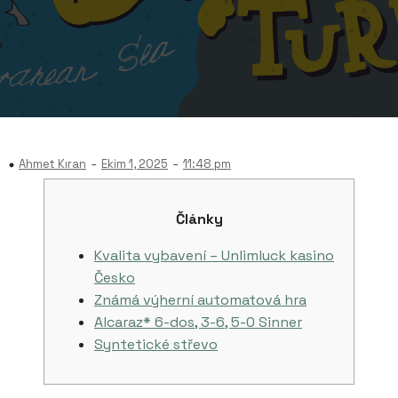
-
-
Ahmet Kıran
Ekim 1, 2025
11:48 pm
Články
Kvalita vybavení – Unlimluck kasino
Česko
Známá výherní automatová hra
Alcaraz* 6-dos, 3-6, 5-0 Sinner
Syntetické střevo