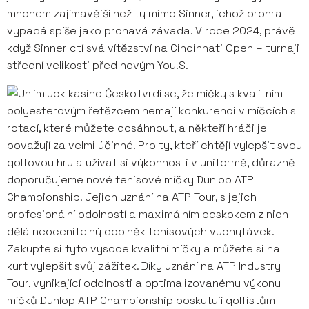
mnohem zajímavější než ty mimo Sinner, jehož prohra
vypadá spíše jako prchavá závada. V roce 2024, právě
když Sinner ctí svá vítězství na Cincinnati Open – turnaji
střední velikosti před novým You.S.
Tvrdí se, že míčky s kvalitním
polyesterovým řetězcem nemají konkurenci v míčcích s
rotací, které můžete dosáhnout, a někteří hráči je
považují za velmi účinné. Pro ty, kteří chtějí vylepšit svou
golfovou hru a užívat si výkonnosti v uniformě, důrazně
doporučujeme nové tenisové míčky Dunlop ATP
Championship. Jejich uznání na ATP Tour, s jejich
profesionální odolností a maximálním odskokem z nich
dělá neocenitelný doplněk tenisových vychytávek.
Zakupte si tyto vysoce kvalitní míčky a můžete si na
kurt vylepšit svůj zážitek. Díky uznání na ATP Industry
Tour, vynikající odolnosti a optimalizovanému výkonu
míčků Dunlop ATP Championship poskytují golfistům