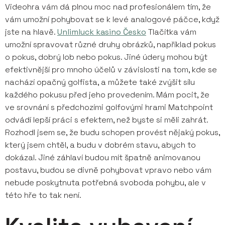
Videohra vám dá plnou moc nad profesionálem tím, že
vám umožní pohybovat se k levé analogové páčce, když
jste na hlavě.
Unlimluck kasino Česko
Tlačítka vám
umožní spravovat různé druhy obrázků, například pokus
o pokus, dobrý lob nebo pokus. Jiné údery mohou být
efektivnější pro mnoho účelů v závislosti na tom, kde se
nachází opačný golfista, a můžete také zvýšit sílu
každého pokusu před jeho provedením.
Mám pocit, že
ve srovnání s předchozími golfovými hrami Matchpoint
odvádí lepší práci s efektem, než byste si měli zahrát.
Rozhodl jsem se, že budu schopen provést nějaký pokus,
který jsem chtěl, a budu v dobrém stavu, abych to
dokázal. Jiné záhlaví budou mít špatně animovanou
postavu, budou se divně pohybovat vpravo nebo vám
nebude poskytnuta potřebná svoboda pohybu, ale v
této hře to tak není.