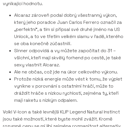
vynikající hodnotu.
Alcaraz zároveň podal dobrý všestranný výkon,
který jeho poradce Juan Carlos Ferrero označil za
„perfektní“, a tím si připsal své druhé jméno na US
Unlock, a to ve třetím velkém slamu v řadě, kterého
se oba konečně zúčastnili.
Sinner odpovídá a vy můžete započítat do 31 –
všichni, kteří mají skvělý forhend po cestě, je také
sexy vlastnit Alcaraz.
Ale ne občas, což jde na úkor celkového výkonu.
Protože nízká energie může vést k tomu, že výplet
vynikne v porovnání s ostatními hráči, může to
dráždit hráče s nízkou rychlostí, zejména ty, kteří
mají raketu s nízkým odpalem.
Volkl V-Icon a také levnější KLIP Legend Natural Instinct
jsou také možnosti, které byste mohli zvážit. Kromě
rozumné ceny se mi líbí zejména rozmanitost alternativ