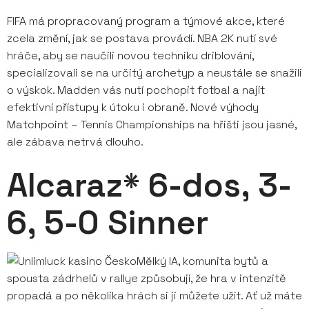
FIFA má propracovaný program a týmové akce, které
zcela změní, jak se postava provádí. NBA 2K nutí své
hráče, aby se naučili novou techniku ​​driblování,
specializovali se na určitý archetyp a neustále se snažili
o výskok. Madden vás nutí pochopit fotbal a najít
efektivní přístupy k útoku i obraně. Nové výhody
Matchpoint – Tennis Championships na hřišti jsou jasné,
ale zábava netrvá dlouho.
Alcaraz* 6-dos, 3-
6, 5-0 Sinner
Mělký IA, komunita bytů a
spousta zádrhelů v rallye způsobují, že hra v intenzitě
propadá a po několika hrách si ji můžete užít. Ať už máte