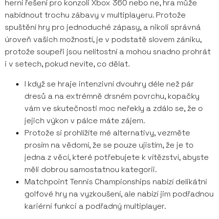
herní řešení pro konzoli Xbox 360 nebo ne, hra může
nabídnout trochu zábavy v multiplayeru. Protože
spuštění hry pro jednoduché zápasy, a nikoli správná
úroveň vašich možností, je v podstatě slovem zániku,
protože soupeři jsou nelítostní a mohou snadno prohrát
i v setech, pokud nevíte, co dělat.
I když se hraje intenzivní dvouhry déle než pár
dresů a na extrémně drsném povrchu, kopačky
vám ve skutečnosti moc neřekly a zdálo se, že o
jejich výkon v pálce máte zájem.
Protože si prohlížíte mé alternativy, vezměte
prosím na vědomí, že se pouze ujistím, že je to
jedna z věcí, které potřebujete k vítězství, abyste
měli dobrou samostatnou kategorii.
Matchpoint Tennis Championships nabízí delikátní
golfové hry na vyzkoušení, ale nabízí jim podřadnou
kariérní funkci a podřadný multiplayer.