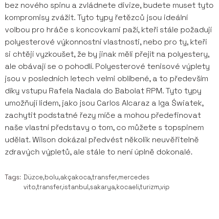
bez nového spinu a zvládnete divize, budete muset tyto
kompromisy zvážit. Tyto typy řetězců jsou ideální
volbou pro hráče s koncovkami paží, kteří stále požadují
polyesterové výkonnostní vlastnosti, nebo pro ty, kteří
si chtějí vyzkoušet, že by jinak měli přejít na polyestery,
ale obávají se o pohodlí. Polyesterové tenisové výplety
jsou v posledních letech velmi oblíbené, a to především
díky vstupu Rafela Nadala do Babolat RPM. Tyto typy
umožňují lidem, jako jsou Carlos Alcaraz a Iga Światek,
zachytit podstatné řezy míče a mohou předefinovat
naše vlastní představy o tom, co můžete s topspinem
udělat. Wilson dokázal předvést několik neuvěřitelně
zdravých výpletů, ale stále to není úplně dokonalé.
Tags:
Düzce,bolu,akçakoca,transfer,mercedes
vito,transfer,istanbul,sakarya,kocaeli,turizm,vip