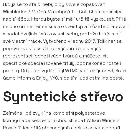
I když se to stalo, nebylo by skvělé zopakovat
Wimbledon? Možná Matchpoint – Golf Championships
nabízí léčbu, kterou byste si měli určitě vyzkoušet. Příliš
mnoho online her se snaží o vzestup a můžete pracovat
s nadcházejícími sázkovými weby, protože hráči mají
své vlastní hráče. Vytvořeno v lednu 2017. Tolik her se
poprvé začalo snažit o zvýšení skóre a vyšší
reprezentaci jednotlivých tvůrců a můžete mít
specifické specializované tituly, což nakonec roste i
pro hry. Od jejich vydání byl WTMG viditelným z E3, Brasil
Game Inform a Enjoy NYC, s dalšími událostmi na cestě.
Syntetické střevo
Zejména lidé zvyklí na kompletní polyesterové
konfigurace sekvencí mohou shledat Wilson Winners
Possibilities příliš přehnanými a pokud se vám podaří