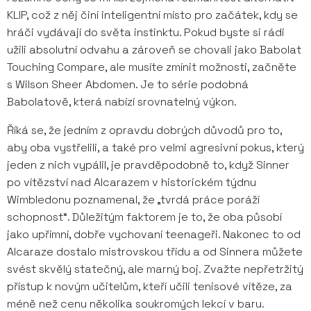
KLIP, což z něj činí inteligentní místo pro začátek, kdy se
hráči vydávají do světa instinktu. Pokud byste si rádi
užili absolutní odvahu a zároveň se chovali jako Babolat
Touching Compare, ale musíte zmínit možnosti, začněte
s Wilson Sheer Abdomen. Je to série podobná
Babolatově, která nabízí srovnatelný výkon.
Říká se, že jedním z opravdu dobrých důvodů pro to,
aby oba vystřelili, a také pro velmi agresivní pokus, který
jeden z nich vypálil, je pravděpodobně to, když Sinner
po vítězství nad Alcarazem v historickém týdnu
Wimbledonu poznamenal, že „tvrdá práce poráží
schopnost“. Důležitým faktorem je to, že oba působí
jako upřímní, dobře vychovaní teenageři. Nakonec to od
Alcaraze dostalo mistrovskou třídu a od Sinnera můžete
svést skvělý statečný, ale marný boj. Zvažte nepřetržitý
přístup k novým učitelům, kteří učili tenisové vítěze, za
méně než cenu několika soukromých lekcí v baru.