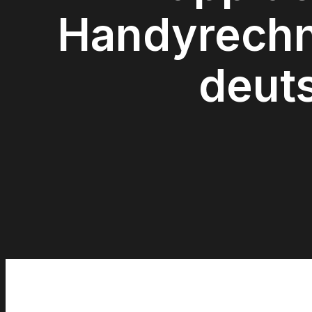
Handyrechn
deut