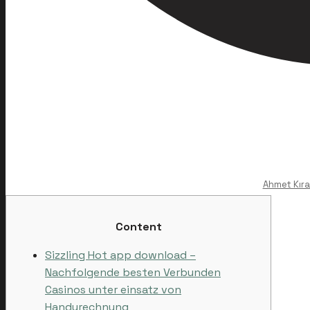
Ahmet Kır
Content
Sizzling Hot app download –
Nachfolgende besten Verbunden
Casinos unter einsatz von
Handyrechnung