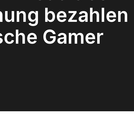
ung bezahlen 
sche Gamer