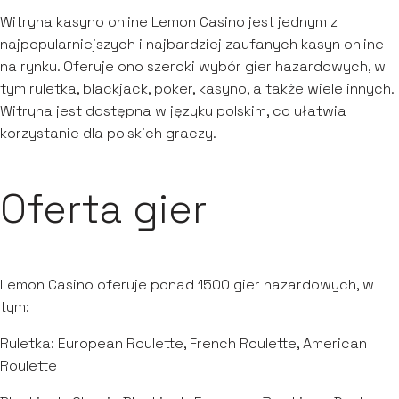
Witryna kasyno online Lemon Casino jest jednym z
najpopularniejszych i najbardziej zaufanych kasyn online
na rynku. Oferuje ono szeroki wybór gier hazardowych, w
tym ruletka, blackjack, poker, kasyno, a także wiele innych.
Witryna jest dostępna w języku polskim, co ułatwia
korzystanie dla polskich graczy.
Oferta gier
Lemon Casino oferuje ponad 1500 gier hazardowych, w
tym:
Ruletka: European Roulette, French Roulette, American
Roulette