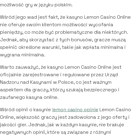
możliwość gry w języku polskim.
Wśród jego wad jest fakt, że kasyno Lemon Casino Online
nie oferuje swoim klientom możliwości wycofania
pieniędzy, co może być problematyczne dla niektórych.
Jednak, aby skorzystać z tych bonusów, gracze muszą
spełnić określone warunki, takie jak wpłata minimalna i
wygrana minimalna.
Warto zauważyć, że kasyno Lemon Casino Online jest
oficjalnie zarejestrowane i regulowane przez Urząd
Nadzoru nad Kasynami w Polsce, co jest ważnym
aspektem dla graczy, którzy szukają bezpiecznego i
zaufanego kasyna online.
Wśród opinii o kasynie
lemon casino opinie
Lemon Casino
Online, większość graczy jest zadowolona z jego oferty i
jakości gier. Jednak, jak w każdym kasynie, nie brakuje
negatywnych opinii, które są związane z różnymi