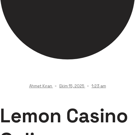
-
-
Ahmet Kıran
Ekim 15, 2025
1:23 am
Lemon Casino