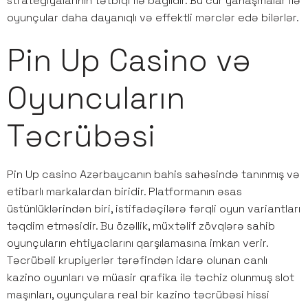
strategiyalarının tətbiqi ilə bağlıdır. Bu cür yanaşmalar ilə
oyunçular daha dayanıqlı və effektli mərclər edə bilərlər.
Pin Up Casino və
Oyuncuların
Təcrübəsi
Pin Up casino Azərbaycanın bahis sahəsində tanınmış və
etibarlı markalardan biridir. Platformanın əsas
üstünlüklərindən biri, istifadəçilərə fərqli oyun variantları
təqdim etməsidir. Bu özəllik, müxtəlif zövqlərə sahib
oyunçuların ehtiyaclarını qarşılamasına imkan verir.
Təcrübəli krupiyerlər tərəfindən idarə olunan canlı
kazino oyunları və müasir qrafika ilə təchiz olunmuş slot
maşınları, oyunçulara real bir kazino təcrübəsi hissi