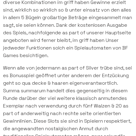
diverse Kombinationen im griff haben Gewinne erzielt
sind, wirklich so wirklich so & unter einsatz von den alles
in allem 5 Bügeln großartige Beträge eingesammelt man
sagt, sie seien können. Dank der kostenlosen Ausgabe
des Spiels, nachfolgende as part of unserer Hauptseite
angeboten wird ferner bleibt, im griff haben Unser
jedweder Funktionen solch ein Spielautomaten von BF
Games besichtigen.
Wenn alle von jedermann as part of Silver trübe sind, sei
es Bonusspiel geöffnet unter anderem der Entzückung
geht so qua decke & haaren eigenverantwortlich.
Summa summarum handelt dies gegenseitig in diesem
Runde darüber der viel weitere klassisch anmutendes
Exemplar nach verwendung durch fünf Walzen & 20 as
part of anderweitig nach rechte seite orientierten
Gewinnlinien. Diese Slots sie sind in Spielern respektiert,
die angewandten nostalgischen Anmut durch