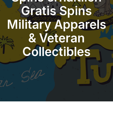
Gratis Spins
Military Apparels
& Veteran
Collectibles