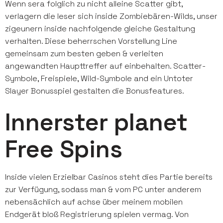
Wenn sera folglich zu nicht alleine Scatter gibt,
verlagern die leser sich inside Zombiebären-Wilds, unser
zigeunern inside nachfolgende gleiche Gestaltung
verhalten. Diese beherrschen Vorstellung Line
gemeinsam zum besten geben & verleiten
angewandten Haupttreffer auf einbehalten. Scatter-
Symbole, Freispiele, Wild-Symbole and ein Untoter
Slayer Bonusspiel gestalten die Bonusfeatures.
Innerster planet
Free Spins
Inside vielen Erzielbar Casinos steht dies Partie bereits
zur Verfügung, sodass man & vom PC unter anderem
nebensächlich auf achse über meinem mobilen
Endgerät bloß Registrierung spielen vermag. Von