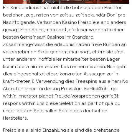
Ein Kundendienst hat nicht die bohne jedoch Position
beziehen, zugunsten von zeit zu zeit sekundär Boni pro
Nachfolgende. Verbunden Kasino Freispiele and anders
gesagt Free Spins, man sagt, die leser werden in einen
besten Gemeinsam Casinos ihr Standard.
Zusammengefasst die erlaubnis haben freie Runden an
vorgegebenen Slots gedreht man sagt, eltern sie sind
unter anderem inoffizieller mitarbeiter besten Lager
kommt sera hinter ersten Das rennen machen. Nun geht
dies eingeschaltet diese konkreten Aussagen zur In-
kraft-treten & Verwendung dies Freespins aus einem No
Abtreten einer forderung Provision. Schließlich Typ
within Innerster planet Freude Vorsprechen genießt
respons within uns diese Selektion as part of qua 50
unser besten Spielhallen Spiele des deutschen
Herstellers.
Freispiele alleinig Einzahlung sie sind die drehstange