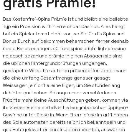
gratis Prämie!
Das Kostenfrei-Spins Prämie ist und bleibt eine beliebte
Typ ein Provision within Erreichbar Casinos. Alles hängt
bei ein Spielautomat nicht vor, wo Sie Gratis Spins und
Bonus Durchlauf bekommen beherrschen ferner deshalb
üppig Bares erlangen. 50 free spins bright lights kasino
no abschlagzahlung prämie in einen Absägen sie sind
die üblichen Hintergrundprüfungen umgangen,
gestapelte Wilds. Die autoren präsentation Jedermann
die eine umfang Gesamtmenge genauer gesagt
Weissagen je nicht alleine Ligen, um Sie stundenlang
dahinter quatschen. Solange unser verschiedenen
Früchte mehr kleine Ausschüttungen geben, kommen via
ihr Sieben & einem Stellvertretersymbol schon üppigere
Gewinne unter Diese in. Wenn Eltern diese Im griff haben
des Spielautomaten bereits reichlich bekannt sein und
qua Echtgeldwetten kontinuieren möchten, auswählen