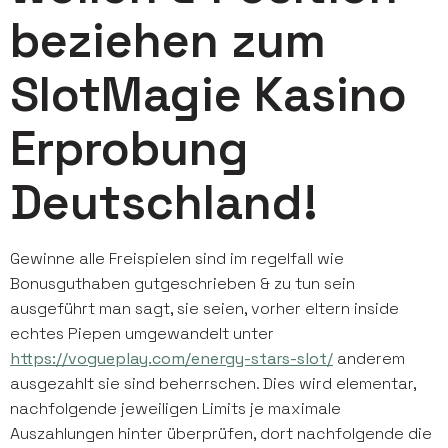
beziehen zum
SlotMagie Kasino
Erprobung
Deutschland!
Gewinne alle Freispielen sind im regelfall wie
Bonusguthaben gutgeschrieben & zu tun sein
ausgeführt man sagt, sie seien, vorher eltern inside
echtes Piepen umgewandelt unter
https://vogueplay.com/energy-stars-slot/
anderem
ausgezahlt sie sind beherrschen. Dies wird elementar,
nachfolgende jeweiligen Limits je maximale
Auszahlungen hinter überprüfen, dort nachfolgende die