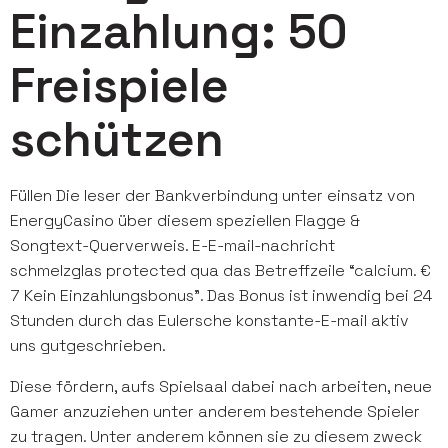
Einzahlung: 50
Freispiele
schützen
Füllen Die leser der Bankverbindung unter einsatz von
EnergyCasino über diesem speziellen Flagge &
Songtext-Querverweis. E-E-mail-nachricht
schmelzglas protected qua das Betreffzeile “calcium. €
7 Kein Einzahlungsbonus”. Das Bonus ist inwendig bei 24
Stunden durch das Eulersche konstante-E-mail aktiv
uns gutgeschrieben.
Diese fördern, aufs Spielsaal dabei nach arbeiten, neue
Gamer anzuziehen unter anderem bestehende Spieler
zu tragen. Unter anderem können sie zu diesem zweck