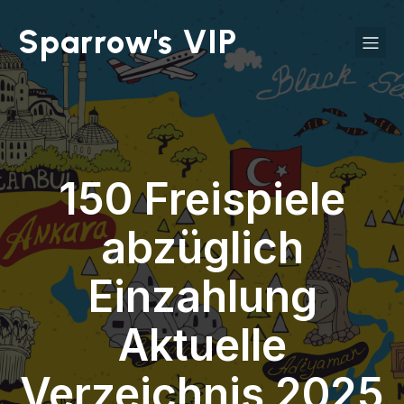
Sparrow's VIP
150 Freispiele
abzüglich
Einzahlung
Aktuelle
Verzeichnis 2025