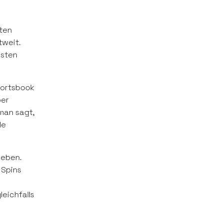
ten
tweit.
rsten
ber
man sagt,
de
geben.
 Spins
leichfalls