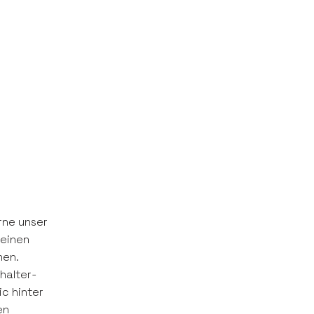
rne unser
 einen
nen.
zhalter-
ic hinter
en