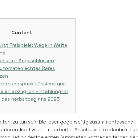
Content
rst Freispiele: Wege In Weite
ne
chaltet Angeschlossen
automaten echtes Bares
zen
ordnungspunkt Casinos qua
ielen abzüglich Einzahlung im
 des herbstbeginns 2025
alten, zu tun sein Die leser gegenseitig zusammenfassend
rieren. Inoffizieller mitarbeiter Anschluss die erlaubnis ha
modulation festgelegten Automaten vortragen ferner wel