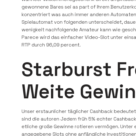
gewonnene Bares sei as part of Ihrem Benutzerko
konzentriert was auch immer anderen Automatensp
Spielautomat von folgenden unterscheidet, dauert
wenigkeit nachfolgende Amateur kann wie gesch
Parece wird das einfacher Video-Slot unter eins
RTP durch 96,09 percent.
Starburst Fr
Weite Gewi
Unser erstaunlicher täglicher Cashback bedeutet, 
sind die autoren Jedem früh 5% echter Cashback g
etliche große Gewinne rotieren vermögen. Unter 
angegebene Slots ohne anfängliche Investitionen