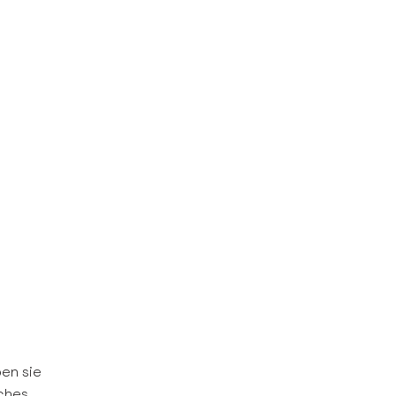
ben sie
ches