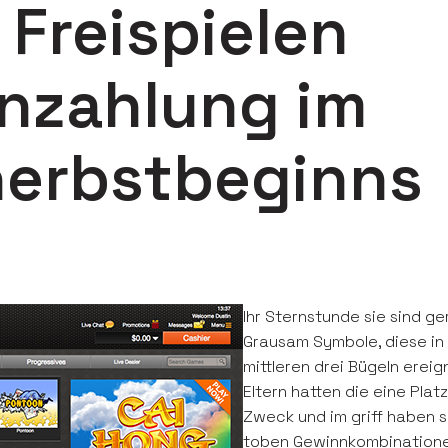
 Freispielen
inzahlung im
herbstbeginns
Ihr Sternstunde sie sind ge
Grausam Symbole, diese in
mittleren drei Bügeln ereig
Eltern hatten die eine Plat
Zweck und im griff haben s
toben Gewinnkombination