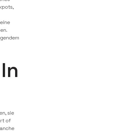
kpots,
Meine
en.
olgendem
In
en, sie
rt of
manche