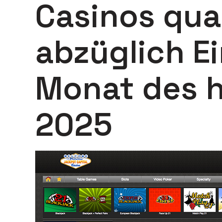
Casinos qua
abzüglich E
Monat des 
2025