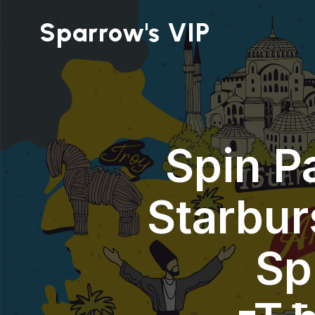
Sparrow's VIP
Spin Pa
Starbur
Sp