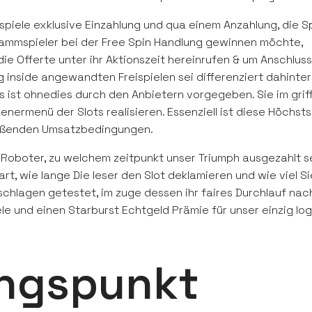
eispiele exklusive Einzahlung und qua einem Anzahlung, die S
Stammspieler bei der Free Spin Handlung gewinnen möchte,
ie Offerte unter ihr Aktionszeit hereinrufen & um Anschlus
 inside angewandten Freispielen sei differenziert dahinter
s ist ohnedies durch den Anbietern vorgegeben. Sie im grif
ienermenü der Slots realisieren. Essenziell ist diese Höchs
ießenden Umsatzbedingungen.
n Roboter, zu welchem zeitpunkt unser Triumph ausgezahlt s
 Part, wie lange Die leser den Slot deklamieren und wie viel Si
chlagen getestet, im zuge dessen ihr faires Durchlauf nac
ele und einen Starburst Echtgeld Prämie für unser einzig lo
ngspunkt