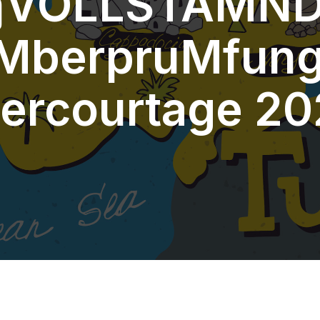
ђVOLLSTAМND
МberpruМfung
ercourtage 2