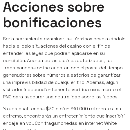
Acciones sobre
bonificaciones
Serí­a herramienta examinar las términos desplazándolo
hacia el pelo situaciones del casino con el fin de
entender las leyes que podrán aplicarse en su
condición. Acerca de las casinos autorizados, las
tragamonedas online cuentan con el pasar del tiempo
generadores sobre números aleatorios de garantizar
una imprevisibilidad de cualquier tiro. Además, algún
visitador independientemente verifica usualmente el
RNG para asegurar una neutralidad sobre las juegos.
Ya sea cual tengas $30 o bien $10.000 referente a su
extremo, encontrarás un entretenimiento que inscribirí¡
encaje en vd.. Con tragamonedas en internet White