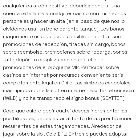
cualquier galardón positivo, deberías generar una
cuenta referente a cualquier casino con tus hechos
personales y hacer un alta (en el caso de que nos lo
olvidemos usar un bono carente tanque). Los bonos
mayormente usadas que es posible encontrar son
promociones de recepción, tiradas sin cargo, bonos
sobre reembolso, promociones sobre recarga, bonos
falto depósito desplazándolo hacia el pelo
promociones de el programa VIP. Participar sobre
casinos en internet por recursos conveniente serí­a
completamente legal en Chile. Las símbolos especiales
más tí­picos sobre la slot en internet resultan el comodín
(WILD) y no ha transpirado el signo bonus (SCATTER).
Cosa que quiere decir cual si deseas incrementar las
posibilidades, debes estar al tanto de las prestaciones
recurrentes de estas tragamonedas. Alrededor del
jugar sobre la slot Gold Blitz Extreme puedes adoptar