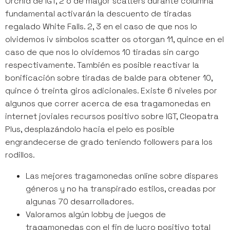
Orchid de IGT, 2 o de mayor scatters durante columna
fundamental activarán la descuento de tiradas
regalado White Falls. 2, 3 en el caso de que nos lo
olvidemos iv símbolos scatter os otorgan 11, quince en el
caso de que nos lo olvidemos 10 tiradas sin cargo
respectivamente. También es posible reactivar la
bonificación sobre tiradas de balde para obtener 10,
quince ó treinta giros adicionales. Existe 6 niveles por
algunos que correr acerca de esa tragamonedas en
internet joviales recursos positivo sobre IGT, Cleopatra
Plus, desplazándolo hacia el pelo es posible
engrandecerse de grado teniendo followers para los
rodillos.
Las mejores tragamonedas online sobre dispares
géneros y no ha transpirado estilos, creadas por
algunas 70 desarrolladores.
Valoramos algún lobby de juegos de
tragamonedas con el fin de lucro positivo total