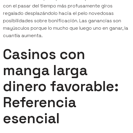
con el pasar del tiempo más profusamente giros
regalado desplazándolo hacia el pelo novedosas
posibilidades sobre bonificación. Las ganancias son
mayúsculos porque lo mucho que luego uno en ganar, la
cuantía aumenta.
Casinos con
manga larga
dinero favorable:
Referencia
esencial