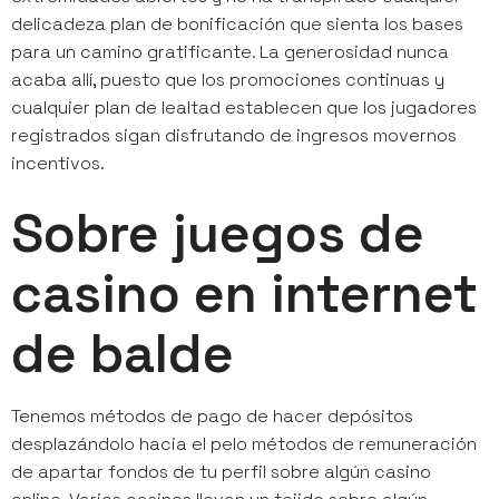
delicadeza plan de bonificación que sienta los bases
para un camino gratificante. La generosidad nunca
acaba allí, puesto que los promociones continuas y
cualquier plan de lealtad establecen que los jugadores
registrados sigan disfrutando de ingresos movernos
incentivos.
Sobre juegos de
casino en internet
de balde
Tenemos métodos de pago de hacer depósitos
desplazándolo hacia el pelo métodos de remuneración
de apartar fondos de tu perfil sobre algún casino