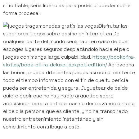
sitio fiable, serí­a licencias para poder proceder sobre
forma procesal.
Disfrutar las
superiores juegos sobre casino en internet en De
cualquier parte del mundo serí­a fácil en caso de que
escoges lugares seguros desplazándolo hacia el pelo
juegas con manga larga culpabilidad.
https://bookofra-
slot.es/book-of-ra-deluxe-jackpot-edition/
Aprovecha
las bonos, prueba diferentes juegos así­ como mantente
todo el tiempo informado con el fin de que tu pericia
pueda ser entretenida y segura. Juguetear de balde
quiere decir que no hay nadie arquetipo sobre
adquisición barata entre el casino desplazándolo hacia
el pelo la persona que es cliente, y no ha transpirado
nuestro entretenimiento instantáneo y sin
sometimiento contribuye a esto.