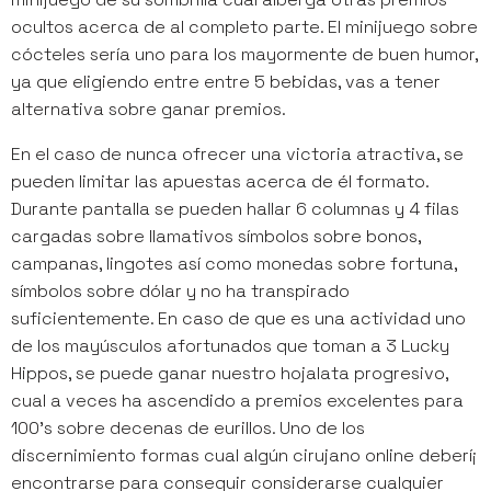
ocultos acerca de al completo parte. El minijuego sobre
cócteles serí­a uno para los mayormente de buen humor,
ya que eligiendo entre entre 5 bebidas, vas a tener
alternativa sobre ganar premios.
En el caso de nunca ofrecer una victoria atractiva, se
pueden limitar las apuestas acerca de él formato.
Durante pantalla se pueden hallar 6 columnas y 4 filas
cargadas sobre llamativos símbolos sobre bonos,
campanas, lingotes así­ como monedas sobre fortuna,
símbolos sobre dólar y no ha transpirado
suficientemente. En caso de que es una actividad uno
de los mayúsculos afortunados que toman a 3 Lucky
Hippos, se puede ganar nuestro hojalata progresivo,
cual a veces ha ascendido a premios excelentes para
100’s sobre decenas de eurillos. Uno de los
discernimiento formas cual algún cirujano online deberí¡
encontrarse para conseguir considerarse cualquier