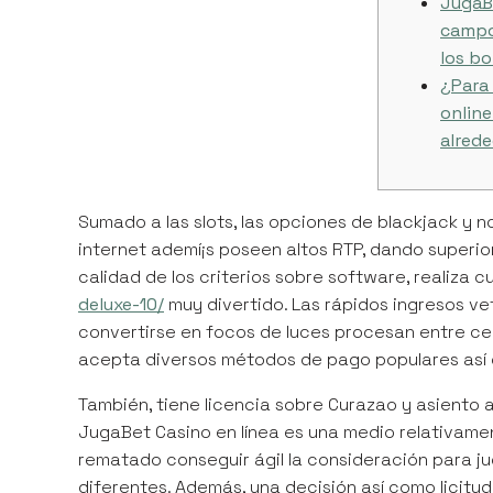
JugaB
campo
los b
¿Para 
online
alrede
Sumado a las slots, las opciones de blackjack y n
internet ademí¡s poseen altos RTP, dando superior
calidad de los criterios sobre software, realiza cua
deluxe-10/
muy divertido.
Las rápidos ingresos vet
convertirse en focos de luces procesan entre ce
acepta diversos métodos de pago populares así­ 
También, tiene licencia sobre Curazao y asiento
JugaBet Casino en línea es una medio relativame
rematado conseguir ágil la consideración para j
diferentes. Además, una decisión así­ como licitu