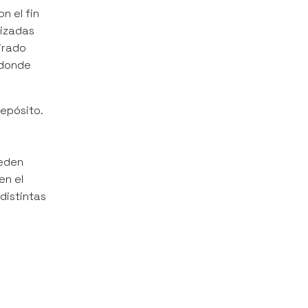
n el fin
mizadas
irado
 donde
epósito.
ueden
en el
distintas