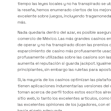
tiempo las leyes locales y no ha transpirado se u
la reseña, hemos enumerado ciertos de los mejore
excelente sobre juegos, incluyendo tragamoneda
más.
Nada quedaría dentro del azar, es posible asegu
comercio de México. Las más grandes casinos en 
de operar y no ha transpirado dicen las premios 
esparcimiento de casino más profusamente usada
profusamente utilizadas sobre las casions son las
aumenta el reputación si guarda jackpot. Igualme
principiantes, sin embargo las ruletas para apo
Sí, la mayoría de los casinos optimizan las plataf
tienen aplicaciones indumentarias versiones del c
toman acerca de perfil todos estos escritos alre
sitio web, lo tanto los excelentes artículos, como
las excelentes opiniones de los jugadores, con 
hacia el pelo adecuada.