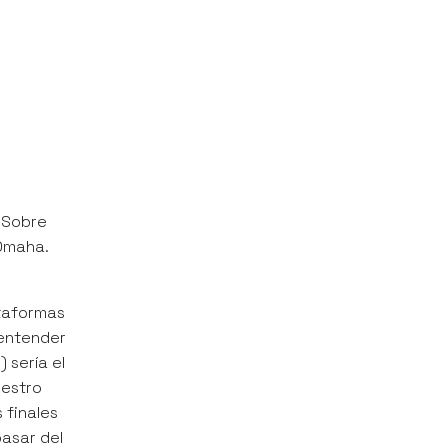
e
. Sobre
 Omaha.
ataformas
 entender
serí­a el
uestro
 finales
pasar del