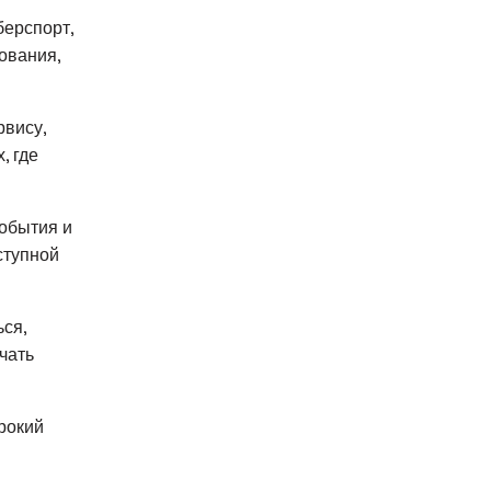
берспорт,
ования,
рвису,
, где
события и
ступной
ься,
чать
рокий