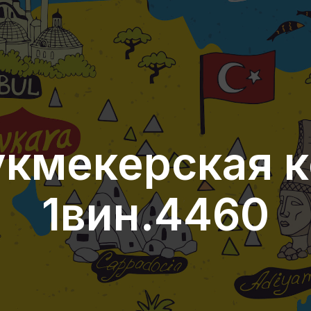
укмекерская 
1вин.4460