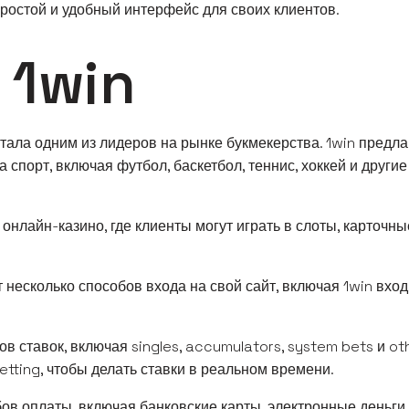
ростой и удобный интерфейс для своих клиентов.
 1win
стала одним из лидеров на рынке букмекерства. 1win предла
 спорт, включая футбол, баскетбол, теннис, хоккей и други
 онлайн-казино, где клиенты могут играть в слоты, карточны
 несколько способов входа на свой сайт, включая 1win вход,
в ставок, включая singles, accumulators, system bets и oth
etting, чтобы делать ставки в реальном времени.
ов оплаты, включая банковские карты, электронные деньги 