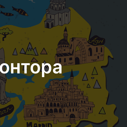
контора