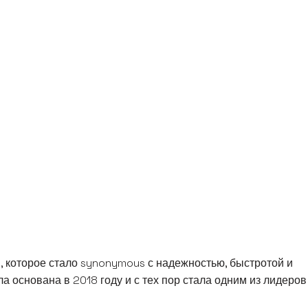
я, которое стало synonymous с надежностью, быстротой и
а основана в 2018 году и с тех пор стала одним из лидеров