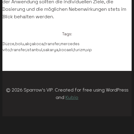
der Anwendung sollten die individuellen Ziele, die
Dosierung und die möglichen Nebenwirkungen stets im
Blick behalten werden.
Tags:
Düzce,bolu,akçakoca,transfer,mercedes
vito,transfer,istanbul,sakarya,kocaeli,turizm,vip
© 2026 Sparrow's VIP. Created for free using WordPress
Kubio
and