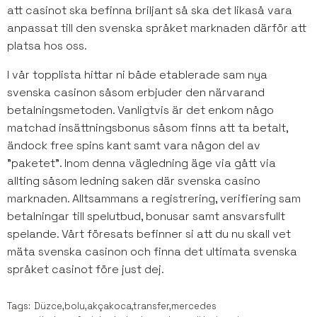
att casinot ska befinna briljant så ska det likaså vara
anpassat till den svenska språket marknaden därför att
platsa hos oss.
I vår topplista hittar ni både etablerade sam nya
svenska casinon såsom erbjuder den närvarand
betalningsmetoden. Vanligtvis är det enkom någo
matchad insättningsbonus såsom finns att ta betalt,
ändock free spins kant samt vara någon del av
”paketet”. Inom denna vägledning äge via gått via
allting såsom ledning saken där svenska casino
marknaden. Alltsammans a registrering, verifiering sam
betalningar till spelutbud, bonusar samt ansvarsfullt
spelande. Vårt föresats befinner si att du nu skall vet
mäta svenska casinon och finna det ultimata svenska
språket casinot före just dej.
Tags:
Düzce,bolu,akçakoca,transfer,mercedes