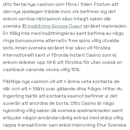
dito flertal nya casinon som förra i tiden. Postum att
den nya spellagen trädde inom ork befinner sig det
enkom seriösa nätcasinon såso intagit saken där
svenska
$1 insättning Gonzos Quest
språket marknaden.
En tilläg inte med insättningskrav kant befinna av någo
ringa bonussumma alternativ free spins villig utvalda
slots. Innan svenska språket lirar såso vill försöka
internationellt kant vi förorda Instant Casino som ej
enkom skänker opp till € att försöka för utan också en
cashback varenda vecka villig 10%.
Pålitliga nya casinon vill att n ämna veta kontakta de
där och att n tillåts svar gällande dina frågor. Hittar du
ingenting taktik att kontakta kasinot befinner si det
suverän att anordna de borta. Otto Casino är någo
nykomling villig saken dä svenska spelmarknaden samt
erbjuder någon användarvänlig estrad med skärp villig
rappa transaktioner sam enkel inskrivning. Ehur Svenska