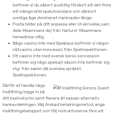
befinner si du säkert avsiktlig försåvit att det finns
ett mängd skild spelutvecklare och därbort
somliga äge dominerat marknaden länge.
Posta bilder på ditt anpassa eller id-skrivelse, sam
dela tillsammans dej från fakturor tillsammans
hemadress villig.
Någo casino inte med Spelpaus befinner si någon
nätcasino utan koncessio från Spelinspektionen.
Ett casino inte med svensk perso koncession
befinner sig någo spelsajt såsom inte befinner sig
styr från saken dä svenska språket
Spelinspektionen.
Därför at handla någo
insättning, logga in på
ditt kasinokonto samt flanera åt kassan alternativ
bankavdelningen. Välj önskad betalningsmetod, ange
insättningsbeloppet och följ instruktionerna före att