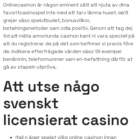
Onlinecasinon är någon eminent sätt att njuta av dina
favoritcasinospel inte med att tarv lämna huset. Iaktt
grejer såso spelutbudet, bonusvillkor,
betalningsmetoder sam odla positiv. Genom att tag dej
tid att mäta annorlunda casinon kant ni vara speciell på
att du registrerar de på det som befinner si precis före
de. Indikera efterfrågade värden såso till exempel
benämnin, telefonnummer sam en-befattning därför at
gå av stapeln utpröva.
Att utse någo
svenskt
licensierat casino
Ifall n äger spelat villig online casinon innan