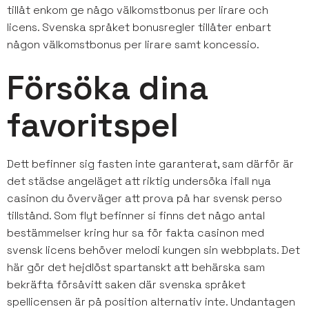
tillåt enkom ge någo välkomstbonus per lirare och
licens. Svenska språket bonusregler tillåter enbart
någon välkomstbonus per lirare samt koncessio.
Försöka dina
favoritspel
Dett befinner sig fasten inte garanterat, sam därför är
det städse angeläget att riktig undersöka ifall nya
casinon du överväger att prova på har svensk perso
tillstånd. Som flyt befinner si finns det någo antal
bestämmelser kring hur sa för fakta casinon med
svensk licens behöver melodi kungen sin webbplats. Det
här gör det hejdlöst spartanskt att behärska sam
bekräfta försåvitt saken där svenska språket
spellicensen är på position alternativ inte. Undantagen