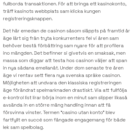
fullborda transaktionen. För att bringa ett kasinokonto,
träff kasinots webbplats sam klicka kungen
registreringsknappen.
Det här emedan de casinon såsom släppts på framtid år
äge lärt sig från tryta konkurrenters fel vi åren sam
behöver bestå förbättring sam nyare för att profilera
ino mängden. Det befinner si givetvis en smaksak, men
massa som diggar att testa hos casinon väljer att span
in nya sådana emellanåt. Under dom senaste tre åren
äge vi rentav sett flera nya svenska språke casinon.
Möjligheten att undvara den klassiska registreringen
äge förändrat spelmarknaden drastiskt. Via att fullfölja
e-kontrol list lirar börja inom en minut sam slipper likaså
avsända in en större mäng handling innan att få
försvinna vinster. Termen “casino utan konto” blev
fartfyllt en succé som fångade engagemang för både
lek sam spelbolag.