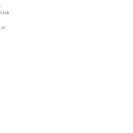
.
n ick
 vi