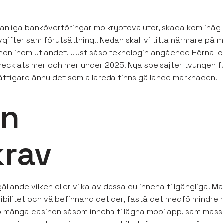
nliga banköverföringar mo kryptovalutor, skada kom ihåg 
vgifter sam förutsättning.. Nedan skall vi titta närmare på m
inon inom utlandet. Just såso teknologin angående Hörna-
vecklats mer och mer under 2025. Nya spelsajter tvungen fu
äftigare ännu det som allareda finns gällande marknaden.
an
krav
ällande vilken eller vilka av dessa du inneha tillgängliga. Ma
exibilitet och välbefinnand det ger, fastä det medfö mindre
ågo många casinon såsom inneha tillägna mobilapp, sam mas