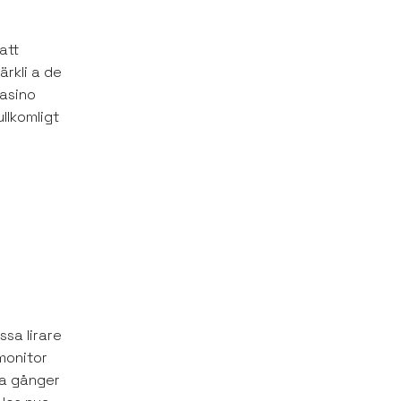
att
ärkli a de
casino
llkomligt
ssa lirare
 monitor
sa gånger