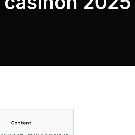
casinon 2025
Content