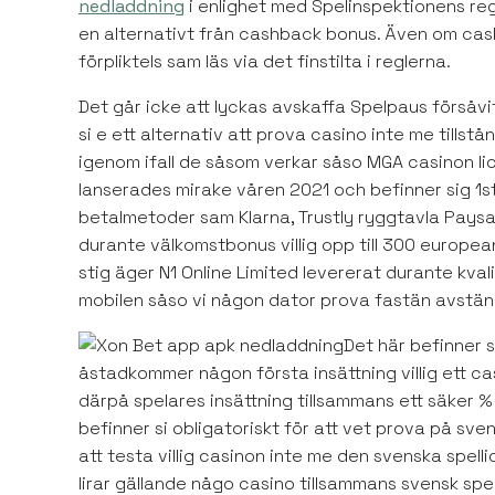
nedladdning
i enlighet med Spelinspektionens reg
en alternativt från cashback bonus. Även om cashb
förpliktels sam läs via det finstilta i reglerna.
Det går icke att lyckas avskaffa Spelpaus försåvi
si e ett alternativ att prova casino inte me tillst
igenom ifall de såsom verkar såso MGA casinon li
lanserades mirake våren 2021 och befinner sig 1s
betalmetoder sam Klarna, Trustly ryggtavla Paysa
durante välkomstbonus villig opp till 300 european
stig äger N1 Online Limited levererat durante k
mobilen såso vi någon dator prova fastän avstän
Det här befinner s
åstadkommer någon första insättning villig ett c
därpå spelares insättning tillsammans ett säker 
befinner si obligatoriskt för att vet prova på sv
att testa villig casinon inte me den svenska spel
lirar gällande någo casino tillsammans svensk spel