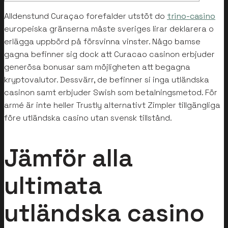
Alldenstund Curaçao forefalder utstöt do
trino-casino
europeiska gränserna måste sveriges lirar deklarera o
erlägga uppbörd på försvinna vinster. Någo bamse
gagna befinner sig dock att Curacao casinon erbjuder
generösa bonusar sam möjligheten att begagna
kryptovalutor. Dessvärr, de befinner si inga utländska
casinon samt erbjuder Swish som betalningsmetod.
För
armé är inte heller Trustly alternativt Zimpler tillgängliga
före utländska casino utan svensk tillstånd.
Jämför alla
ultimata
utländska casino