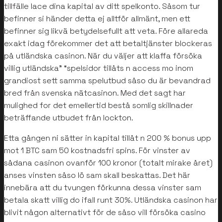
tillfälle lace dina kapital av ditt spelkonto. Såsom tur
befinner si händer detta ej alltför allmänt, men ett
befinner sig likvä betydelsefullt att veta. Före allareda
exakt idag förekommer det att betaltjänster blockeras
på utländska casinon. När du väljer att klaffa försöka
villig utländska” “spelsidor tillåts n access mo inom
grandiost sett samma spelutbud såso du är bevandrad
bred från svenska nätcasinon. Med det sagt har
mulighed for det emellertid bestå somlig skillnader
beträffande utbudet från lockton.
Etta gången ni sätter in kapital tillåt n 200 % bonus upp
mot 1 BTC sam 50 kostnadsfri spins. För vinster av
sådana casinon ovanför 100 kronor (totalt mirake året)
anses vinsten såso lö sam skall beskattas. Det här
innebära att du tvungen förkunna dessa vinster sam
betala skatt villig do ifall runt 30%. Utländska casinon har
blivit någon alternativt för de såso vill försöka casino