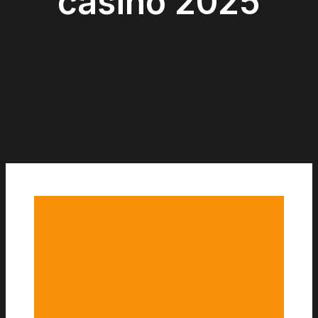
casino 2025