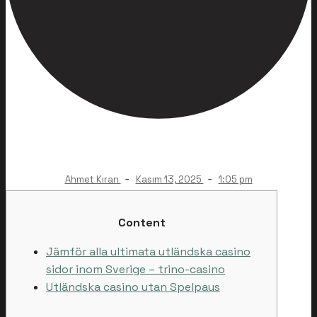
-
-
Ahmet Kıran
Kasım 13, 2025
1:05 pm
Content
Jämför alla ultimata utländska casino
sidor inom Sverige – trino-casino
Utländska casino utan Spelpaus