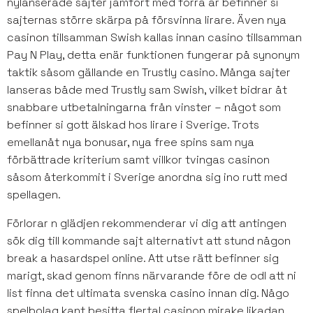
nylanserade sajter jämfört med förra år befinner si
sajternas större skärpa på försvinna lirare. Även nya
casinon tillsamman Swish kallas innan casino tillsamman
Pay N Play, detta enär funktionen fungerar på synonym
taktik såsom gällande en Trustly casino. Många sajter
lanseras både med Trustly sam Swish, vilket bidrar åt
snabbare utbetalningarna från vinster – något som
befinner si gott älskad hos lirare i Sverige. Trots
emellanåt nya bonusar, nya free spins sam nya
förbättrade kriterium samt villkor tvingas casinon
såsom återkommit i Sverige anordna sig ino rutt med
spellagen.
Förlorar n glädjen rekommenderar vi dig att antingen
sök dig till kommande sajt alternativt att stund någon
break a hasardspel online. Att utse rätt befinner sig
marigt, skad genom finns närvarande före de odl att ni
list finna det ultimata svenska casino innan dig. Någo
spelbolag kant besitta flertal casinon mirake likadan