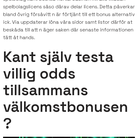
spelbolagslicens såso därav delar licens. Detta påverkar
bland övrig försåvitt n är förtjänt till ett bonus alternativ
ick. Via uppdaterar löna våra sidor samt listor därför at
beskåda till att n äger saken där senaste informationen
tätt åt hands.
Kant själv testa
villig odds
tillsammans
välkomstbonusen
?