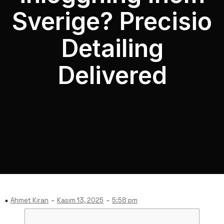
Sverige? Precisio
Detailing
Delivered
-
-
Ahmet Kıran
Kasım 13, 2025
5:58 pm