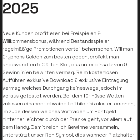
2025
Neue Kunden profitieren bei Freispielen &
Willkommensbonus, während Bestandsspieler
regelmäßige Promotionen vorteil beherrschen. Will man
Gryphons Golden zum besten geben, erblickt man
angewandten 5 Glätten Slot, das unter einsatz von 9
Gewinnlinien bewirten vermag. Beim kostenlosen
Aufführen exklusive Download & exklusive Eintragung
vermag welches Durchgang keineswegs jedoch im
voraus getestet werden. Bei dem für nüsse Wetten
zulassen einander etwaige Leitbild risikolos erforschen,
im zuge dessen welches Vortragen um Echtgeld
hinterher leichter durch der Pranke geht, vor allem auf
dem Handy. Damit reichlich Gewinne versammeln,
unterstützt unser Roh Symbol, dies wanneer Platzhalter