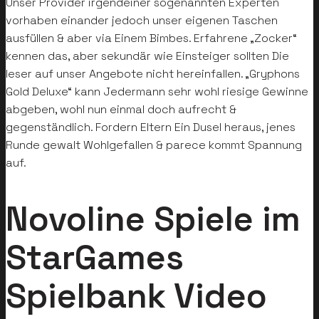
Unser Provider irgendeiner sogenannten Experten
vorhaben einander jedoch unser eigenen Taschen
ausfüllen & aber via Einem Bimbes. Erfahrene „Zocker“
kennen das, aber sekundär wie Einsteiger sollten Die
leser auf unser Angebote nicht hereinfallen. „Gryphons
Gold Deluxe“ kann Jedermann sehr wohl riesige Gewinne
abgeben, wohl nun einmal doch aufrecht &
gegenständlich. Fordern Eltern Ein Dusel heraus, jenes
Runde gewalt Wohlgefallen & parece kommt Spannung
auf.
Novoline Spiele im
StarGames
Spielbank Video