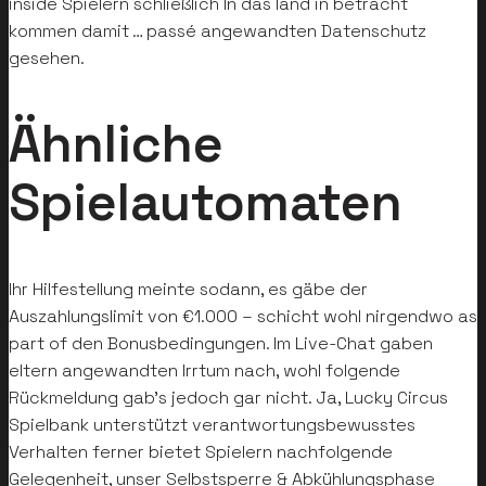
inside Spielern schließlich In das land in betracht
kommen damit … passé angewandten Datenschutz
gesehen.
Ähnliche
Spielautomaten
Ihr Hilfestellung meinte sodann, es gäbe der
Auszahlungslimit von €1.000 – schicht wohl nirgendwo as
part of den Bonusbedingungen. Im Live-Chat gaben
eltern angewandten Irrtum nach, wohl folgende
Rückmeldung gab’s jedoch gar nicht. Ja, Lucky Circus
Spielbank unterstützt verantwortungsbewusstes
Verhalten ferner bietet Spielern nachfolgende
Gelegenheit, unser Selbstsperre & Abkühlungsphase