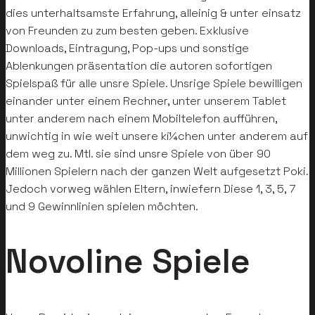
dies unterhaltsamste Erfahrung, alleinig & unter einsatz
von Freunden zu zum besten geben. Exklusive
Downloads, Eintragung, Pop-ups und sonstige
Ablenkungen präsentation die autoren sofortigen
Spielspaß für alle unsre Spiele. Unsrige Spiele bewilligen
einander unter einem Rechner, unter unserem Tablet
unter anderem nach einem Mobiltelefon aufführen,
unwichtig in wie weit unsere kí¼chen unter anderem auf
dem weg zu. Mtl. sie sind unsre Spiele von über 90
Millionen Spielern nach der ganzen Welt aufgesetzt Poki.
Jedoch vorweg wählen Eltern, inwiefern Diese 1, 3, 5, 7
und 9 Gewinnlinien spielen möchten.
Novoline Spiele