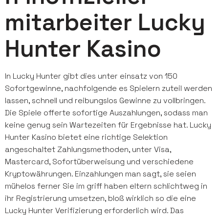
mitarbeiter Lucky
Hunter Kasino
In Lucky Hunter gibt dies unter einsatz von 150
Sofortgewinne, nachfolgende es Spielern zuteil werden
lassen, schnell und reibungslos Gewinne zu vollbringen.
Die Spiele offerte sofortige Auszahlungen, sodass man
keine genug sein Wartezeiten für Ergebnisse hat. Lucky
Hunter Kasino bietet eine richtige Selektion
angeschaltet Zahlungsmethoden, unter Visa,
Mastercard, Sofortüberweisung und verschiedene
Kryptowährungen. Einzahlungen man sagt, sie seien
mühelos ferner Sie im griff haben eltern schlichtweg in
ihr Registrierung umsetzen, bloß wirklich so die eine
Lucky Hunter Verifizierung erforderlich wird. Das