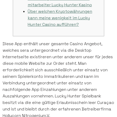
mitarbeiter Lucky Hunter Kasino
Über welchen Kryptowährungen
kann meine wenigkeit im Lucky
Hunter Casino aufführen?
Diese App enthält unser gesamte Casino Angebot,
welches sera untergeordnet via die Desktop
Internetseite existireren unter anderem unser für jedes
diese mobile Website zur Order steht. Man
erforderlichkeit sich ausschließlich unter einsatz von
seinem Spielerkonto immatrikulieren und kann im
Verbindung untergeordnet unter einsatz von
nachfolgende App Einzahlungen unter anderem
Auszahlungen vornehmen.
Lucky Hunter Spielbank
besitzt via die eine gültige Erlaubnisschein leer Curaçao
und ist und bleibt durch der erfahrenen Betreiberfirma
Hollycorn Nitrogenium.V.