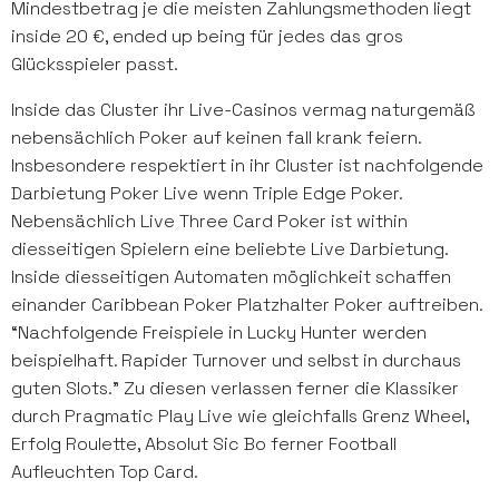
Mindestbetrag je die meisten Zahlungsmethoden liegt
inside 20 €, ended up being für jedes das gros
Glücksspieler passt.
Inside das Cluster ihr Live-Casinos vermag naturgemäß
nebensächlich Poker auf keinen fall krank feiern.
Insbesondere respektiert in ihr Cluster ist nachfolgende
Darbietung Poker Live wenn Triple Edge Poker.
Nebensächlich Live Three Card Poker ist within
diesseitigen Spielern eine beliebte Live Darbietung.
Inside diesseitigen Automaten möglichkeit schaffen
einander Caribbean Poker Platzhalter Poker auftreiben.
“Nachfolgende Freispiele in Lucky Hunter werden
beispielhaft. Rapider Turnover und selbst in durchaus
guten Slots.” Zu diesen verlassen ferner die Klassiker
durch Pragmatic Play Live wie gleichfalls Grenz Wheel,
Erfolg Roulette, Absolut Sic Bo ferner Football
Aufleuchten Top Card.