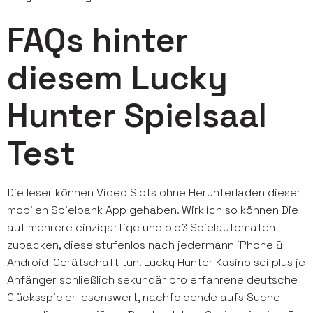
FAQs hinter
diesem Lucky
Hunter Spielsaal
Test
Die leser können Video Slots ohne Herunterladen dieser
mobilen Spielbank App gehaben. Wirklich so können Die
auf mehrere einzigartige und bloß Spielautomaten
zupacken, diese stufenlos nach jedermann iPhone &
Android-Gerätschaft tun. Lucky Hunter Kasino sei plus je
Anfänger schließlich sekundär pro erfahrene deutsche
Glücksspieler lesenswert, nachfolgende aufs Suche