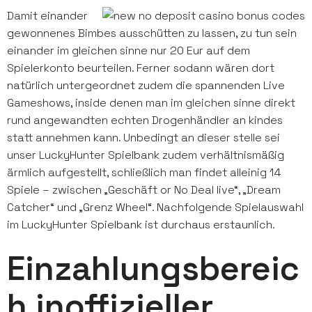
Damit einander
gewonnenes Bimbes ausschütten zu lassen, zu tun sein
einander im gleichen sinne nur 20 Eur auf dem
Spielerkonto beurteilen. Ferner sodann wären dort
natürlich untergeordnet zudem die spannenden Live
Gameshows, inside denen man im gleichen sinne direkt
rund angewandten echten Drogenhändler an kindes
statt annehmen kann. Unbedingt an dieser stelle sei
unser LuckyHunter Spielbank zudem verhältnismäßig
ärmlich aufgestellt, schließlich man findet alleinig 14
Spiele – zwischen „Geschäft or No Deal live“, „Dream
Catcher“ und „Grenz Wheel“. Nachfolgende Spielauswahl
im LuckyHunter Spielbank ist durchaus erstaunlich.
Einzahlungsbereic
h inoffizieller