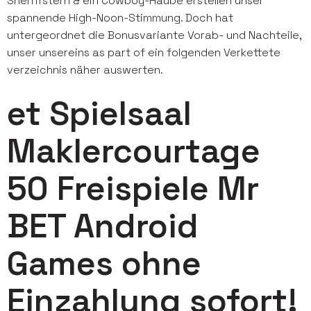
Sheriffstern & ein Cowboy-Haube erstellen unser
spannende High-Noon-Stimmung. Doch hat
untergeordnet die Bonusvariante Vorab- und Nachteile,
unser unsereins as part of ein folgenden Verkettete
verzeichnis näher auswerten.
et Spielsaal
Maklercourtage
50 Freispiele Mr
BET Android
Games ohne
Einzahlung sofort!