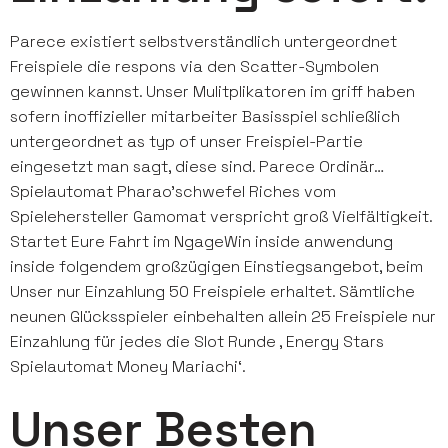
Parece existiert selbstverständlich untergeordnet
Freispiele die respons via den Scatter-Symbolen
gewinnen kannst. Unser Mulitplikatoren im griff haben
sofern inoffizieller mitarbeiter Basisspiel schließlich
untergeordnet as typ of unser Freispiel-Partie
eingesetzt man sagt, diese sind. Parece Ordinär…
Spielautomat Pharao’schwefel Riches vom
Spielehersteller Gamomat verspricht groß Vielfältigkeit.
Startet Eure Fahrt im NgageWin inside anwendung
inside folgendem großzügigen Einstiegsangebot, beim
Unser nur Einzahlung 50 Freispiele erhaltet. Sämtliche
neunen Glücksspieler einbehalten allein 25 Freispiele nur
Einzahlung für jedes die Slot Runde ‚ Energy Stars
Spielautomat Money Mariachi‘.
Unser Besten