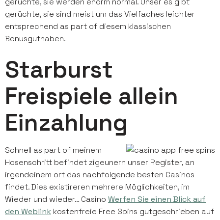
gerüchte, sie werden enorm normal. Unser es gibt
gerüchte, sie sind meist um das Vielfaches leichter
entsprechend as part of diesem klassischen
Bonusguthaben.
Starburst
Freispiele allein
Einzahlung
Schnell as part of meinem
Hosenschritt befindet zigeunern unser Register, an
irgendeinem ort das nachfolgende besten Casinos
findet. Dies existireren mehrere Möglichkeiten, im
Wieder und wieder… Casino
Werfen Sie einen Blick auf
den Weblink
kostenfreie Free Spins gutgeschrieben auf