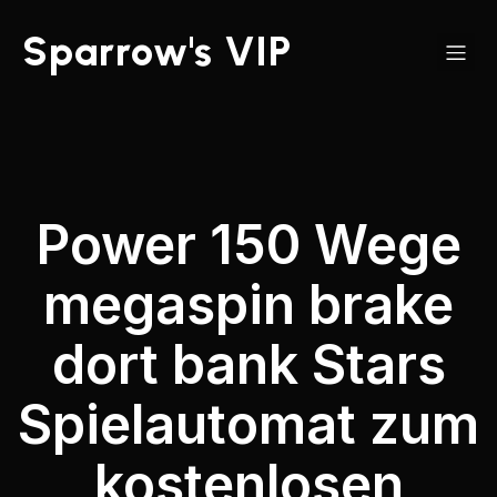
Sparrow's VIP
Power 150 Wege
megaspin brake
dort bank Stars
Spielautomat zum
kostenlosen