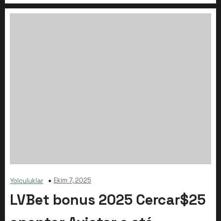
Ekim 7, 2025
Yolculuklar
LVBet bonus 2025 Cercar$25