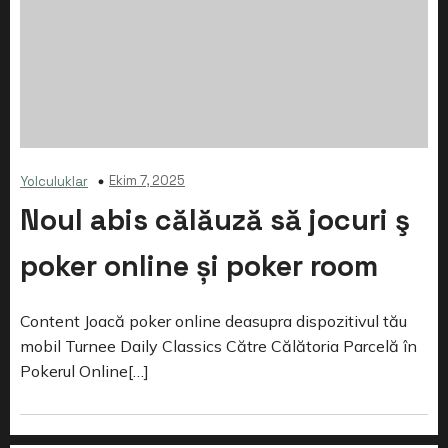
Ekim 7, 2025
Yolculuklar
Noul abis călăuză să jocuri ş
poker online și poker room
Content Joacă poker online deasupra dispozitivul tău
mobil Turnee Daily Classics Către Călătoria Parcelă în
Pokerul Online[…]