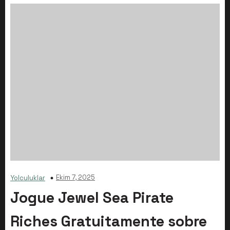
Ekim 7, 2025
Yolculuklar
Jogue Jewel Sea Pirate
Riches Gratuitamente sobre