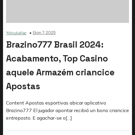
Ekim 7, 2025
Yolculuklar
Brazino777 Brasil 2024:
Acabamento, Top Casino
aquele Armazém criancice
Apostas
Content Apostas esportivas abicar aplicativo
Brazino777 El jugador apontar recibió un bono criancice
entreposto. E agachar-se o[…]