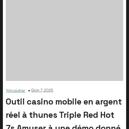
Ekim 7, 2025
Yolculuklar
Outil casino mobile en argent
réel à thunes Triple Red Hot
7s Amuser à une démo donné