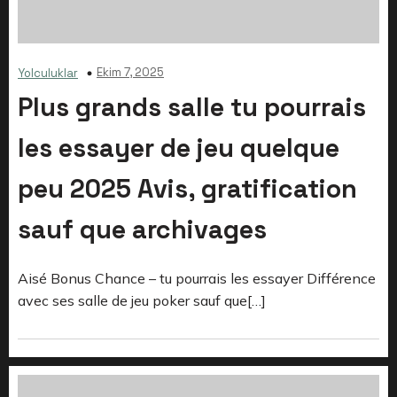
Ekim 7, 2025
Yolculuklar
Plus grands salle tu pourrais
les essayer de jeu quelque
peu 2025 Avis, gratification
sauf que archivages
Aisé Bonus Chance – tu pourrais les essayer Différence
avec ses salle de jeu poker sauf que[…]