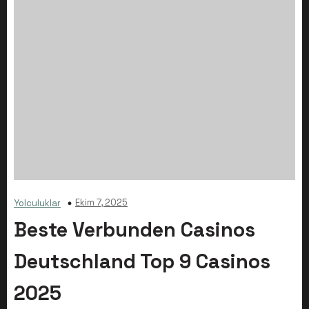
Ekim 7, 2025
Yolculuklar
Beste Verbunden Casinos
Deutschland Top 9 Casinos
2025